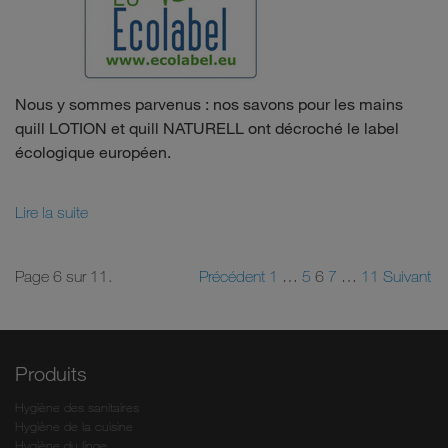
Nous y sommes parvenus : nos savons pour les mains
quill LOTION et quill NATURELL ont décroché le label
écologique européen.
Lire la suite
Page 6 sur 11.
Précédent
1
…
5
6
7
…
11
Suivant
Produits
Hygiène des sanitaires
Hygiène de la cuisine
Hygiène du linge