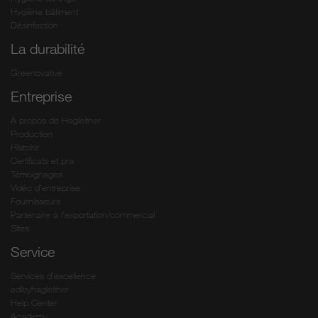
Hygiène bâtiment
Désinfection
La durabilité
Greenovative
Entreprise
À propos de Hagleitner
Production
Histoire
Certificats et prix
Témoignages
Vidéo d’entreprise
Fournisseurs
Partenaire à l’exportation/commercial
Sites
Service
Services d’excellence
edibyhagleitner
Help Center
Academy