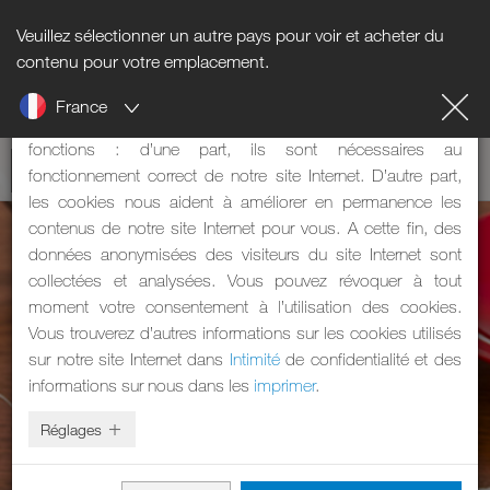
Veuillez sélectionner un autre pays pour voir et acheter du
Informations sur les cookies
contenu pour votre emplacement.
France
Notre site Internet utilise des cookies. Les cookies ont deux
fonctions : d’une part, ils sont nécessaires au
fonctionnement correct de notre site Internet. D’autre part,
les cookies nous aident à améliorer en permanence les
contenus de notre site Internet pour vous. A cette fin, des
données anonymisées des visiteurs du site Internet sont
collectées et analysées. Vous pouvez révoquer à tout
moment votre consentement à l’utilisation des cookies.
Vous trouverez d’autres informations sur les cookies utilisés
sur notre site Internet dans
Intimité
de confidentialité et des
informations sur nous dans les
imprimer
.
Réglages