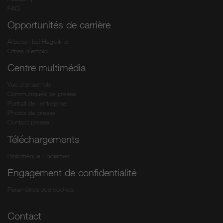
FAQ
Opportunités de carrière
Arbeiten bei Hagleitner
Offres d’emploi
Centre multimédia
Vue d'ensemble
Communiqués de presse
Portrait de l'entreprise
Photos de presse
Contact presse
Téléchargements
Bibliothèque Hagleitner
Engagement de confidentialité
Paramètres des cookies
Contact