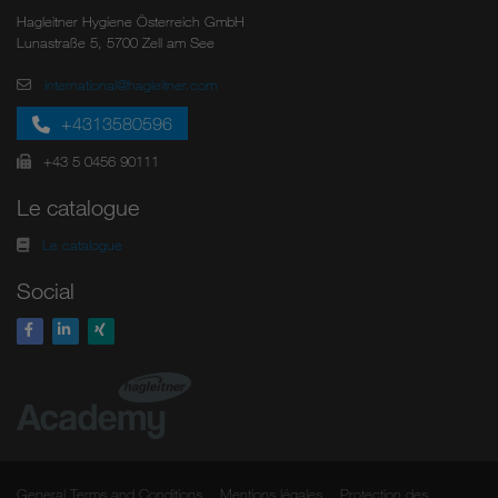
Hagleitner Hygiene Österreich GmbH
Lunastraße 5, 5700 Zell am See
international@hagleitner.com
+4313580596
+43 5 0456 90111
Le catalogue
Le catalogue
Social
General Terms and Conditions
Mentions légales
Protection des