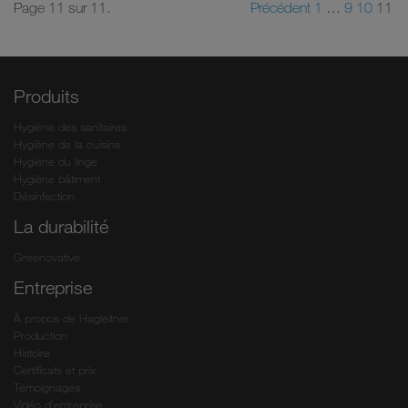
Page 11 sur 11.
Précédent
1
…
9
10
11
Produits
Hygiène des sanitaires
Hygiène de la cuisine
Hygiène du linge
Hygiène bâtiment
Désinfection
La durabilité
Greenovative
Entreprise
À propos de Hagleitner
Production
Histoire
Certificats et prix
Témoignages
Vidéo d’entreprise