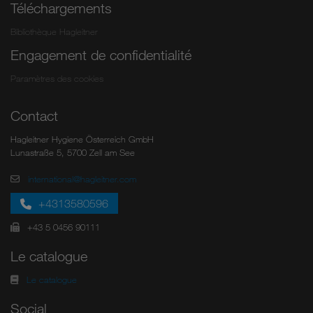
Téléchargements
Bibliothèque Hagleitner
Engagement de confidentialité
Paramètres des cookies
Contact
Hagleitner Hygiene Österreich GmbH
Lunastraße 5, 5700 Zell am See
international@hagleitner.com
+4313580596
+43 5 0456 90111
Le catalogue
Le catalogue
Social