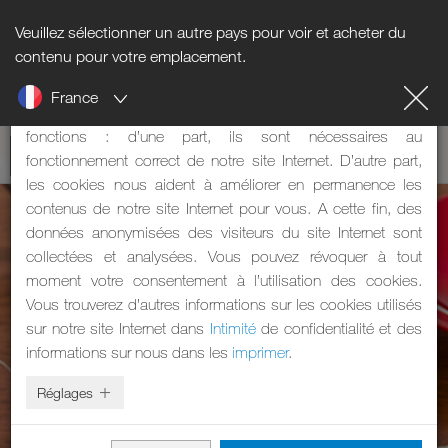
Veuillez sélectionner un autre pays pour voir et acheter du
Informations sur les cookies
contenu pour votre emplacement.
France
Notre site Internet utilise des cookies. Les cookies ont deux
fonctions : d’une part, ils sont nécessaires au
fonctionnement correct de notre site Internet. D’autre part,
les cookies nous aident à améliorer en permanence les
contenus de notre site Internet pour vous. A cette fin, des
données anonymisées des visiteurs du site Internet sont
collectées et analysées. Vous pouvez révoquer à tout
moment votre consentement à l’utilisation des cookies.
Vous trouverez d’autres informations sur les cookies utilisés
sur notre site Internet dans
Intimité
de confidentialité et des
informations sur nous dans les
imprimer
.
Réglages