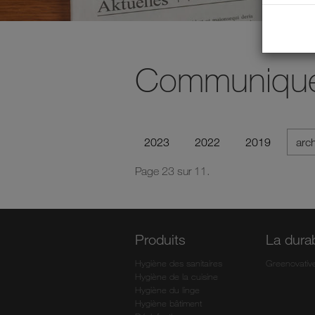
Communiqué
2023
2022
2019
arc
Page 23 sur 11.
Produits
La durab
Hygiène des sanitaires
Greenovativ
Hygiène de la cuisine
Hygiène du linge
Hygiène bâtiment