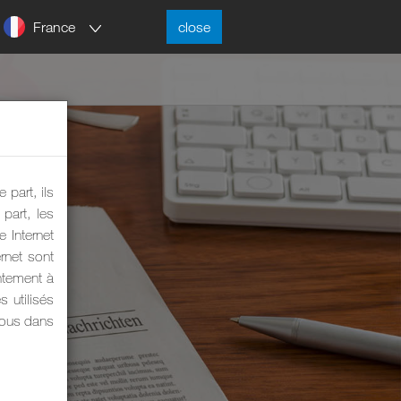
France
close
 part, ils
part, les
 Internet
rnet sont
ntement à
s utilisés
 nous dans