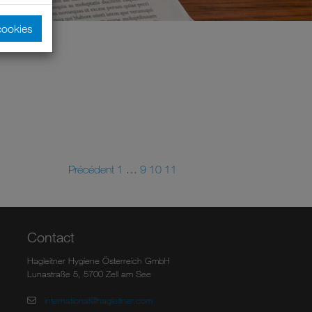
cookies
Précédent
1
…
9
10
11
Contact
Hagleitner Hygiene Österreich GmbH
Lunastraße 5, 5700 Zell am See
international@hagleitner.com