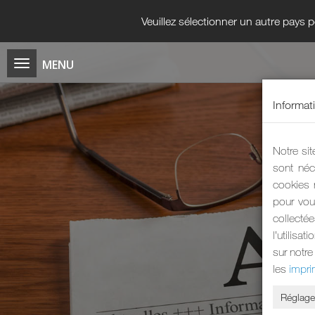
Veuillez sélectionner un autre pays
Informat
Notre sit
sont néc
cookies 
pour vou
collecté
l’utilisa
sur notre
les
impri
Réglage