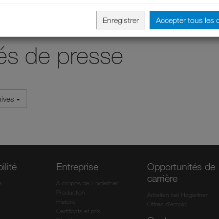
Enregistrer
Accepter tous les 
s de presse
hives
ilité
Entreprise
Opportunités de
carrière
e
À propos de Hagleitner
Production
Arbeiten bei Hagleitner
Histoire
Offres d’emploi
Certificats et prix