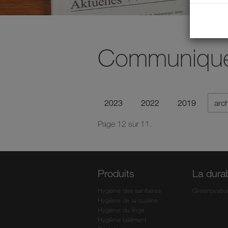
Communiqué
2023
2022
2019
arc
Page 12 sur 11.
Produits
La durab
Hygiène des sanitaires
Greenovativ
Hygiène de la cuisine
Hygiène du linge
Hygiène bâtiment