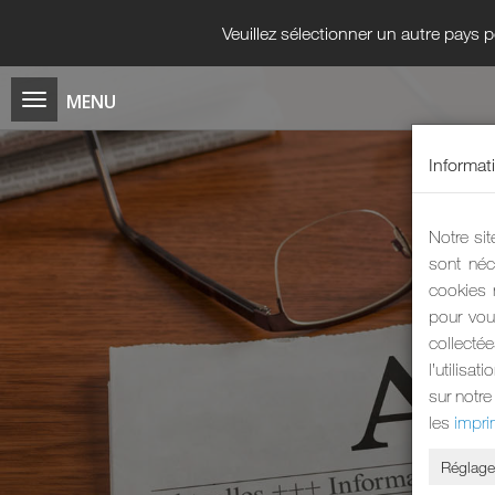
Veuillez sélectionner un autre pays
Informat
Notre sit
sont néc
cookies 
pour vou
collecté
l’utilisa
sur notre
les
impri
Réglage