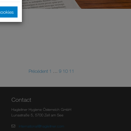
cookies
Précédent
1
…
9
10
11
Contact
Hagleitner Hygiene Österreich GmbH
Lunastraße 5, 5700 Zell am See
international@hagleitner.com