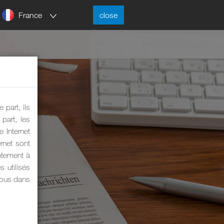
France
close
 part, ils
part, les
 Internet
rnet sont
ntement à
s utilisés
 nous dans