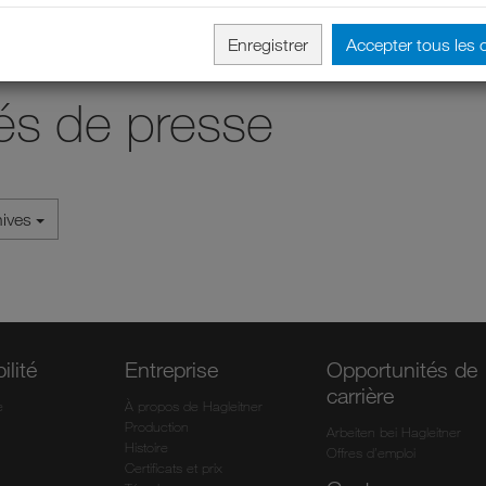
Enregistrer
Accepter tous les 
s de presse
hives
ilité
Entreprise
Opportunités de
carrière
e
À propos de Hagleitner
Production
Arbeiten bei Hagleitner
Histoire
Offres d’emploi
Certificats et prix