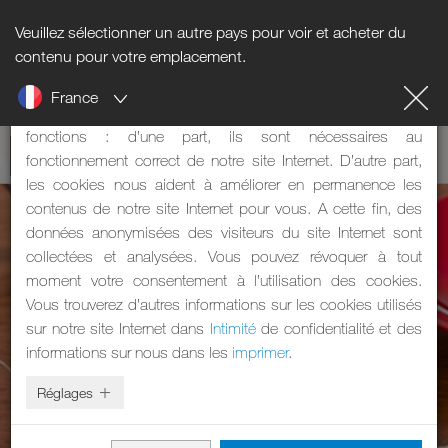
Veuillez sélectionner un autre pays pour voir et acheter du
Informations sur les cookies
contenu pour votre emplacement.
France
Notre site Internet utilise des cookies. Les cookies ont deux
fonctions : d’une part, ils sont nécessaires au
fonctionnement correct de notre site Internet. D’autre part,
les cookies nous aident à améliorer en permanence les
contenus de notre site Internet pour vous. A cette fin, des
données anonymisées des visiteurs du site Internet sont
collectées et analysées. Vous pouvez révoquer à tout
moment votre consentement à l’utilisation des cookies.
Vous trouverez d’autres informations sur les cookies utilisés
sur notre site Internet dans
Intimité
de confidentialité et des
informations sur nous dans les
imprimer
.
Réglages