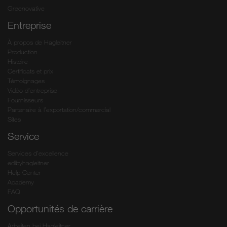
Greenovative
Entreprise
À propos de Hagleitner
Production
Histoire
Certificats et prix
Témoignages
Vidéo d’entreprise
Fournisseurs
Partenaire à l’exportation/commercial
Sites
Service
Services d’excellence
edibyhagleitner
Help Center
Academy
FAQ
Opportunités de carrière
Arbeiten bei Hagleitner