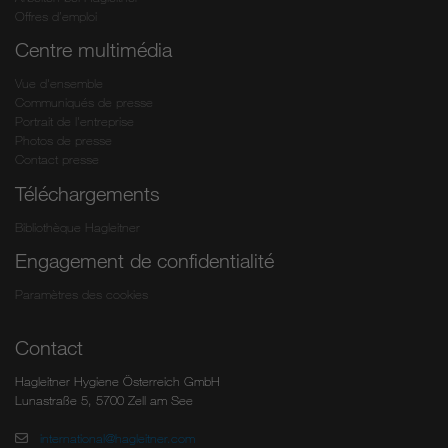
Offres d’emploi
Centre multimédia
Vue d'ensemble
Communiqués de presse
Portrait de l'entreprise
Photos de presse
Contact presse
Téléchargements
Bibliothèque Hagleitner
Engagement de confidentialité
Paramètres des cookies
Contact
Hagleitner Hygiene Österreich GmbH
Lunastraße 5, 5700 Zell am See
international@hagleitner.com