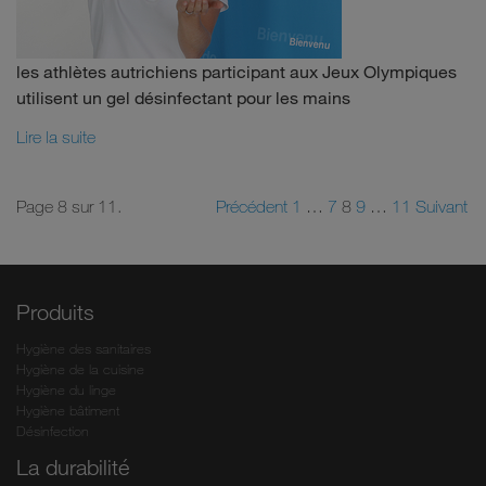
les athlètes autrichiens participant aux Jeux Olympiques
utilisent un gel désinfectant pour les mains
Lire la suite
Page 8 sur 11.
Précédent
1
…
7
8
9
…
11
Suivant
Produits
Hygiène des sanitaires
Hygiène de la cuisine
Hygiène du linge
Hygiène bâtiment
Désinfection
La durabilité