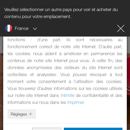
Veuillez sélectionner un autre pays pour voir et acheter du
Informations sur les cookies
contenu pour votre emplacement.
France
Notre site Internet utilise des cookies. Les cookies ont deux
fonctions : d’une part, ils sont nécessaires au
fonctionnement correct de notre site Internet. D’autre part,
les cookies nous aident à améliorer en permanence les
contenus de notre site Internet pour vous. A cette fin, des
données anonymisées des visiteurs du site Internet sont
collectées et analysées. Vous pouvez révoquer à tout
moment votre consentement à l’utilisation des cookies.
Vous trouverez d’autres informations sur les cookies utilisés
sur notre site Internet dans
Intimité
de confidentialité et des
informations sur nous dans les
imprimer
.
Réglages