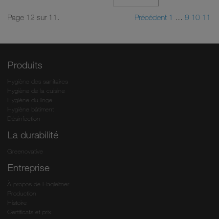
Page 12 sur 11.
Précédent
1
…
9
10
11
Produits
Hygiène des sanitaires
Hygiène de la cuisine
Hygiène du linge
Hygiène bâtiment
Désinfection
La durabilité
Greenovative
Entreprise
À propos de Hagleitner
Production
Histoire
Certificats et prix