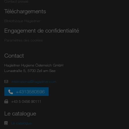
Contact presse
Téléchargements
Bibliothèque Hagleitner
Engagement de confidentialité
Paramètres des cookies
Contact
Hagleitner Hygiene Österreich GmbH
Lunastraße 5, 5700 Zell am See
international@hagleitner.com
+4313580596
+43 5 0456 90111
Le catalogue
Le catalogue