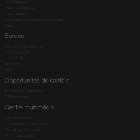
Témoignages
Vidéo d’entreprise
Fournisseurs
Partenaire à l’exportation/commercial
Sites
Service
Services d’excellence
edibyhagleitner
Help Center
Academy
FAQ
Opportunités de carrière
Arbeiten bei Hagleitner
Offres d’emploi
Centre multimédia
Vue d'ensemble
Communiqués de presse
Portrait de l'entreprise
Photos de presse