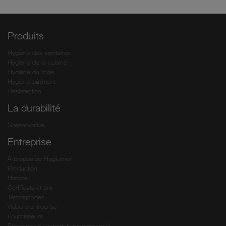
Produits
Hygiène des sanitaires
Hygiène de la cuisine
Hygiène du linge
Hygiène bâtiment
Désinfection
La durabilité
Greenovative
Entreprise
À propos de Hagleitner
Production
Histoire
Certificats et prix
Témoignages
Vidéo d’entreprise
Fournisseurs
Partenaire à l’exportation/commercial