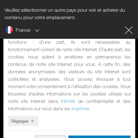
Veuillez sélectionner un autre pays pour voir et acheter du
Informations sur les cookies
contenu pour votre emplacement.
France
Notre site Internet utilise des cookies. Les cookies ont deux
fonctions : d’une part, ils sont nécessaires au
fonctionnement correct de notre site Internet. D’autre part, les
cookies nous aident à améliorer en permanence les
contenus de notre site Internet pour vous. A cette fin, des
données anonymisées des visiteurs du site Internet sont
collectées et analysées. Vous pouvez révoquer à tout
moment votre consentement à l’utilisation des cookies. Vous
trouverez d’autres informations sur les cookies utilisés sur
notre site Internet dans
Intimité
de confidentialité et des
informations sur nous dans les
imprimer
.
Réglages