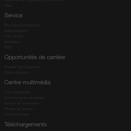
Sites
Service
Services d’excellence
edibyhagleitner
Help Center
Academy
FAQ
Opportunités de carrière
Arbeiten bei Hagleitner
Offres d’emploi
Centre multimédia
Vue d'ensemble
Communiqués de presse
Portrait de l'entreprise
Photos de presse
Contact presse
Téléchargements