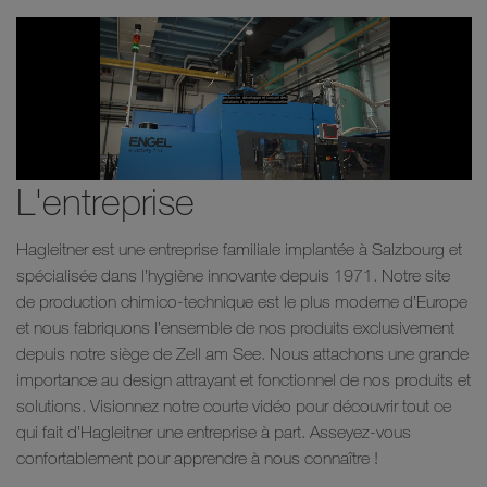
L'entreprise
Hagleitner est une entreprise familiale implantée à Salzbourg et
spécialisée dans l’hygiène innovante depuis 1971. Notre site
de production chimico-technique est le plus moderne d’Europe
et nous fabriquons l’ensemble de nos produits exclusivement
depuis notre siège de Zell am See. Nous attachons une grande
importance au design attrayant et fonctionnel de nos produits et
solutions. Visionnez notre courte vidéo pour découvrir tout ce
qui fait d’Hagleitner une entreprise à part. Asseyez-vous
confortablement pour apprendre à nous connaître !