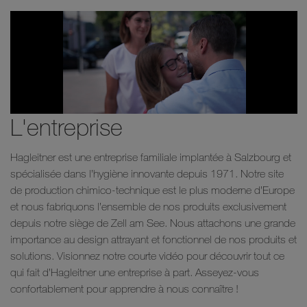
L'entreprise
Hagleitner est une entreprise familiale implantée à Salzbourg et
spécialisée dans l’hygiène innovante depuis 1971. Notre site
de production chimico-technique est le plus moderne d’Europe
et nous fabriquons l’ensemble de nos produits exclusivement
depuis notre siège de Zell am See. Nous attachons une grande
importance au design attrayant et fonctionnel de nos produits et
solutions. Visionnez notre courte vidéo pour découvrir tout ce
qui fait d’Hagleitner une entreprise à part. Asseyez-vous
confortablement pour apprendre à nous connaître !