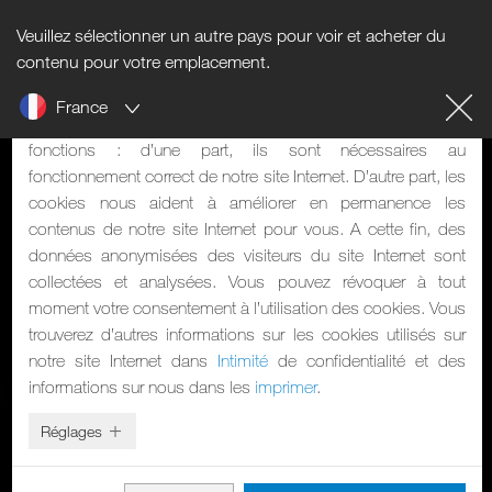
Veuillez sélectionner un autre pays pour voir et acheter du
Informations sur les cookies
contenu pour votre emplacement.
France
Notre site Internet utilise des cookies. Les cookies ont deux
fonctions : d’une part, ils sont nécessaires au
fonctionnement correct de notre site Internet. D’autre part, les
cookies nous aident à améliorer en permanence les
contenus de notre site Internet pour vous. A cette fin, des
données anonymisées des visiteurs du site Internet sont
collectées et analysées. Vous pouvez révoquer à tout
moment votre consentement à l’utilisation des cookies. Vous
trouverez d’autres informations sur les cookies utilisés sur
notre site Internet dans
Intimité
de confidentialité et des
informations sur nous dans les
imprimer
.
Réglages