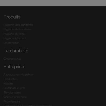
Produits
Hygiène des sanitaires
Hygiène de la cuisine
Hygiène du linge
Hygiène bâtiment
Désinfection
La durabilité
Greenovative
Entreprise
À propos de Hagleitner
Production
Histoire
Certificats et prix
Témoignages
Vidéo d’entreprise
Fournisseurs
Partenaire à l’exportation/commercial