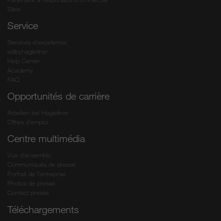
Sites
Service
Services d’excellence
edibyhagleitner
Help Center
Academy
FAQ
Opportunités de carrière
Arbeiten bei Hagleitner
Offres d’emploi
Centre multimédia
Vue d'ensemble
Communiqués de presse
Portrait de l'entreprise
Photos de presse
Contact presse
Téléchargements