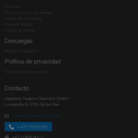
Resumen
Comunicaciones de prensa
Retrato de la empresa
Fotos de prensa
Oficina de prensa
Descargas
Biblioteca Hagleitner
Política de privacidad
Configuración de cookies
Contacto
Hagleitner Hygiene Österreich GmbH
Lunastraße 5, 5700 Zell am See
international@hagleitner.com
+4313580596
+43 5 0456 90111