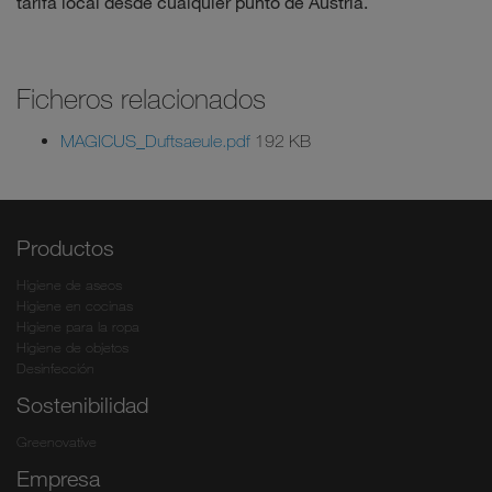
tarifa local desde cualquier punto de Austria.
Ficheros relacionados
MAGICUS_Duftsaeule.pdf
192 KB
Productos
Higiene de aseos
Higiene en cocinas
Higiene para la ropa
Higiene de objetos
Desinfección
Sostenibilidad
Greenovative
Empresa