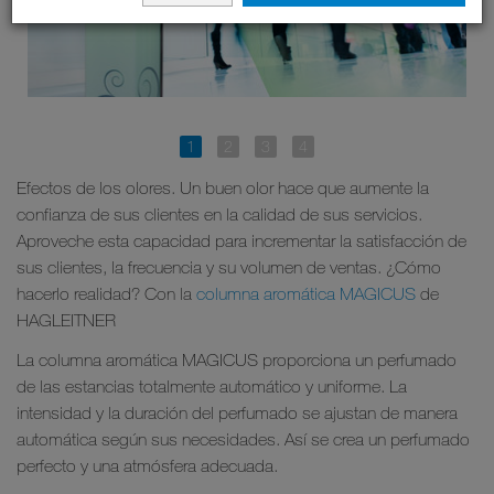
Efectos de los olores. Un buen olor hace que aumente la
confianza de sus clientes en la calidad de sus servicios.
Aproveche esta capacidad para incrementar la satisfacción de
sus clientes, la frecuencia y su volumen de ventas. ¿Cómo
hacerlo realidad? Con la
columna aromática MAGICUS
de
HAGLEITNER
La columna aromática MAGICUS proporciona un perfumado
de las estancias totalmente automático y uniforme. La
intensidad y la duración del perfumado se ajustan de manera
automática según sus necesidades. Así se crea un perfumado
perfecto y una atmósfera adecuada.