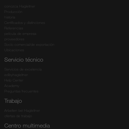
conozca Hagleitner
Producción
historia
Certificados y distinciones
Referencias
película de empresa
proveedores
Socio comercial/de exportación
Ubicaciones
Servicio técnico
Servicios de excelencia
edibyhagleitner
Help Center
Academy
Preguntas frecuentes
Trabajo
Arbeiten bei Hagleitner
ofertas de trabajo
Centro multimedia