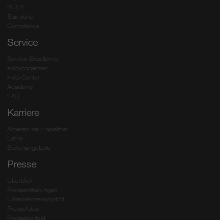
BULS
Standorte
Compliance
Service
Service Excellence
edibyhagleitner
Help Center
Academy
FAQ
Karriere
Arbeiten bei Hagleitner
Lehre
Stellenangebote
Presse
Überblick
Pressemitteilungen
Unternehmensporträt
Pressefotos
Pressekontakt