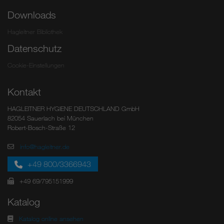
Downloads
Hagleitner Bibliothek
Datenschutz
Cookie-Einstellungen
Kontakt
HAGLEITNER HYGIENE DEUTSCHLAND GmbH
82054 Sauerlach bei München
Robert-Bosch-Straße 12
info@hagleitner.de
+49 800/3366943
+49 69/795151999
Katalog
Katalog online ansehen