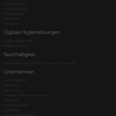
Küchenhygiene
Wäschehygiene
Objekthygiene
Desinfektion
Servietten
Digitale Hygienelösungen
Digitale Hygienewelt
Hagleitner HsM
Nachhaltigkeit
Greenovative: Nachhaltig für Mensch und Umwelt.
Unternehmen
Über Hagleitner
Produktion
Geschichte
Zertifikate und Auszeichnungen
Referenzen
Unternehmensfilm
Lieferanten
Export/Handelspartner