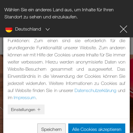
Wählen Sie ein anderes Land aus, um Inhalte für Ihren
Hinweis zu Cookies
Standort zu sehen und einzukaufen.
Deutschland
Unsere Webseite verwendet Cookies. Diese haben zwei
Funktionen: Zum einen sind sie erforderlich für die
grundlegende Funktionalität unserer Website. Zum anderen
können wir mit Hilfe der Cookies unsere Inhalte für Sie immer
weiter verbessern. Hierzu werden anonymisierte Daten von
Website-Besuchern gesammelt und ausgewertet. Das
Einverständnis in die Verwendung der Cookies können Sie
jederzeit widerrufen. Weitere Informationen zu Cookies auf
auf Website finden Sie in unserer
Datenschutzerklärung
und
im
Impressum
.
Einstellungen
Speichern
Alle Cookies akzeptieren