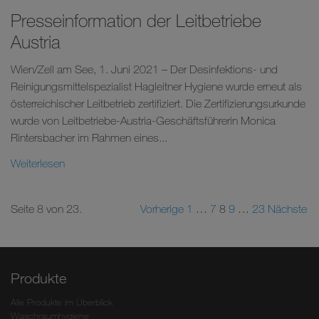
Presseinformation der Leitbetriebe
Austria
Wien/Zell am See, 1. Juni 2021 – Der Desinfektions- und
Reinigungsmittelspezialist Hagleitner Hygiene wurde erneut als
österreichischer Leitbetrieb zertifiziert. Die Zertifizierungsurkunde
wurde von Leitbetriebe-Austria-Geschäftsführerin Monica
Rintersbacher im Rahmen eines...
Weiterlesen
Seite 8 von 23.
Vorherige
1
…
7
8
9
…
23
Nächste
Produkte
Alle Produkte im Überblick
Waschraumhygiene