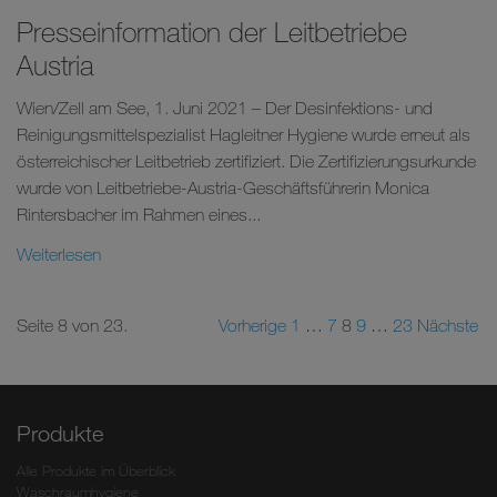
Presseinformation der Leitbetriebe
Austria
Wien/Zell am See, 1. Juni 2021 – Der Desinfektions- und
Reinigungsmittelspezialist Hagleitner Hygiene wurde erneut als
österreichischer Leitbetrieb zertifiziert. Die Zertifizierungsurkunde
wurde von Leitbetriebe-Austria-Geschäftsführerin Monica
Rintersbacher im Rahmen eines...
Weiterlesen
Seite 8 von 23.
Vorherige
1
…
7
8
9
…
23
Nächste
Produkte
Alle Produkte im Überblick
Waschraumhygiene