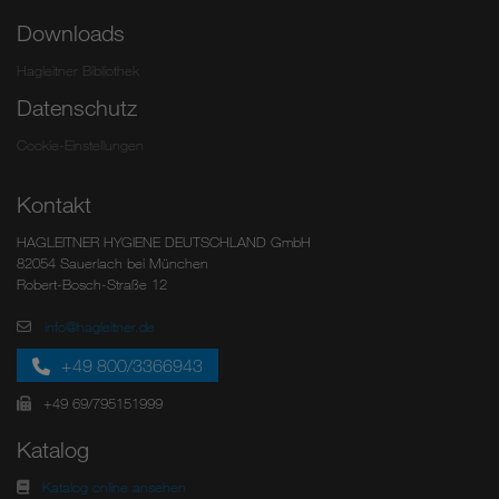
Downloads
Hagleitner Bibliothek
Datenschutz
Cookie-Einstellungen
Kontakt
HAGLEITNER HYGIENE DEUTSCHLAND GmbH
82054 Sauerlach bei München
Robert-Bosch-Straße 12
info@hagleitner.de
+49 800/3366943
+49 69/795151999
Katalog
Katalog online ansehen