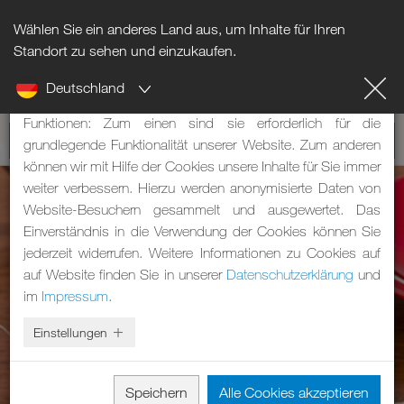
Wählen Sie ein anderes Land aus, um Inhalte für Ihren
Hinweis zu Cookies
Standort zu sehen und einzukaufen.
Deutschland
Unsere Webseite verwendet Cookies. Diese haben zwei
Funktionen: Zum einen sind sie erforderlich für die
grundlegende Funktionalität unserer Website. Zum anderen
können wir mit Hilfe der Cookies unsere Inhalte für Sie immer
weiter verbessern. Hierzu werden anonymisierte Daten von
Website-Besuchern gesammelt und ausgewertet. Das
Einverständnis in die Verwendung der Cookies können Sie
jederzeit widerrufen. Weitere Informationen zu Cookies auf
auf Website finden Sie in unserer
Datenschutzerklärung
und
im
Impressum
.
Einstellungen
Speichern
Alle Cookies akzeptieren