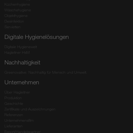
Küchenhygiene
Wäschehygiene
Objekthygiene
Desinfektion
Servietten
Digitale Hygienelösungen
Digitale Hygienewelt
Hagleitner HsM
Nachhaltigkeit
Greenovative: Nachhaltig für Mensch und Umwelt.
Unternehmen
Über Hagleitner
Produktion
Geschichte
Zertifikate und Auszeichnungen
Referenzen
Unternehmensfilm
Lieferanten
Export/Handelspartner