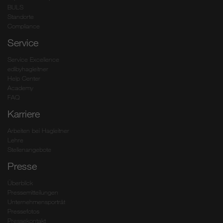
BULS
Standorte
Compliance
Service
Service Excellence
edibyhagleitner
Help Center
Academy
FAQ
Karriere
Arbeiten bei Hagleitner
Lehre
Stellenangebote
Presse
Überblick
Pressemitteilungen
Unternehmensporträt
Pressefotos
Pressekontakt