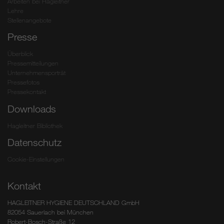
Arbeiten bei Hagleitner
Lehre
Stellenangebote
Presse
Überblick
Pressemitteilungen
Unternehmensporträt
Pressefotos
Pressekontakt
Downloads
Hagleitner Bibliothek
Datenschutz
Cookie-Einstellungen
Kontakt
HAGLEITNER HYGIENE DEUTSCHLAND GmbH
82054 Sauerlach bei München
Robert-Bosch-Straße 12