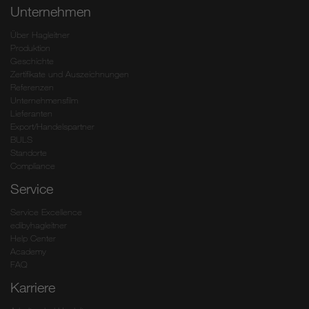
Unternehmen
Über Hagleitner
Produktion
Geschichte
Zertifikate und Auszeichnungen
Referenzen
Unternehmensfilm
Lieferanten
Export/Handelspartner
BULS
Standorte
Compliance
Service
Service Excellence
edibyhagleitner
Help Center
Academy
FAQ
Karriere