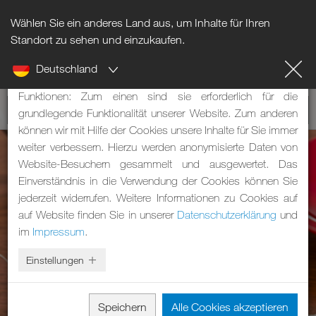
Wählen Sie ein anderes Land aus, um Inhalte für Ihren
Hinweis zu Cookies
Standort zu sehen und einzukaufen.
Deutschland
Unsere Webseite verwendet Cookies. Diese haben zwei
Funktionen: Zum einen sind sie erforderlich für die
grundlegende Funktionalität unserer Website. Zum anderen
können wir mit Hilfe der Cookies unsere Inhalte für Sie immer
weiter verbessern. Hierzu werden anonymisierte Daten von
Website-Besuchern gesammelt und ausgewertet. Das
Einverständnis in die Verwendung der Cookies können Sie
jederzeit widerrufen. Weitere Informationen zu Cookies auf
auf Website finden Sie in unserer
Datenschutzerklärung
und
im
Impressum
.
Einstellungen
Speichern
Alle Cookies akzeptieren