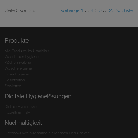
Seite 5 von 23.
Vorherige
1
…
4
5
6
…
23
Nächste
Produkte
Alle Produkte im Überblick
Waschraumhygiene
Küchenhygiene
Wäschehygiene
Objekthygiene
Desinfektion
Servietten
Digitale Hygienelösungen
Digitale Hygienewelt
Hagleitner HsM
Nachhaltigkeit
Greenovative: Nachhaltig für Mensch und Umwelt.