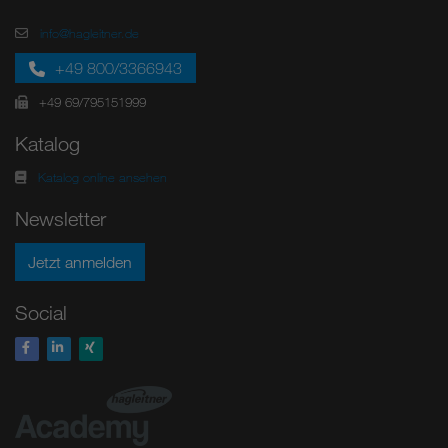
info@hagleitner.de
+49 800/3366943
+49 69/795151999
Katalog
Katalog online ansehen
Newsletter
Jetzt anmelden
Social