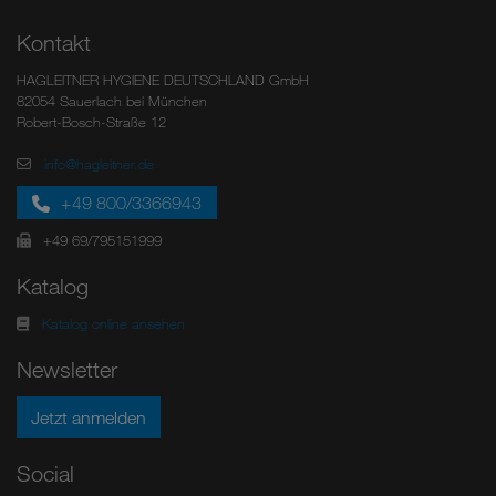
Kontakt
HAGLEITNER HYGIENE DEUTSCHLAND GmbH
82054 Sauerlach bei München
Robert-Bosch-Straße 12
info@hagleitner.de
+49 800/3366943
+49 69/795151999
Katalog
Katalog online ansehen
Newsletter
Jetzt anmelden
Social