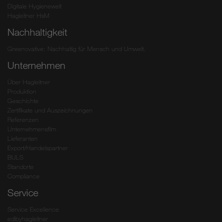
Digitale Hygienewelt
Hagleitner HsM
Nachhaltigkeit
Greenovative: Nachhaltig für Mensch und Umwelt.
Unternehmen
Über Hagleitner
Produktion
Geschichte
Zertifikate und Auszeichnungen
Referenzen
Unternehmensfilm
Lieferanten
Export/Handelspartner
BULS
Standorte
Compliance
Service
Service Excellence
edibyhagleitner