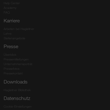
Help Center
Academy
FAQ
Karriere
Arbeiten bei Hagleitner
Lehre
Stellenangebote
Presse
Überblick
Pressemitteilungen
Unternehmensporträt
Pressefotos
Pressekontakt
Downloads
Hagleitner Bibliothek
Datenschutz
Cookie-Einstellungen