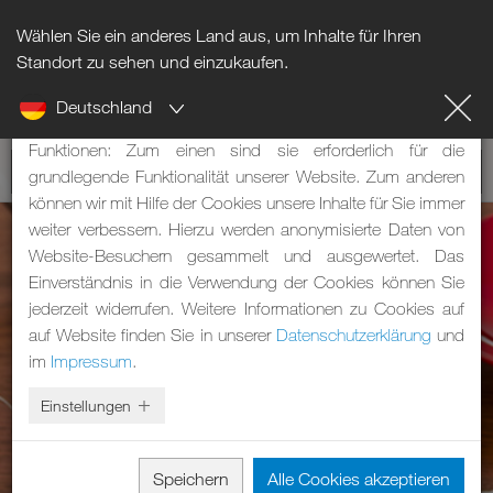
Wählen Sie ein anderes Land aus, um Inhalte für Ihren
Hinweis zu Cookies
Standort zu sehen und einzukaufen.
Deutschland
Unsere Webseite verwendet Cookies. Diese haben zwei
Funktionen: Zum einen sind sie erforderlich für die
grundlegende Funktionalität unserer Website. Zum anderen
können wir mit Hilfe der Cookies unsere Inhalte für Sie immer
weiter verbessern. Hierzu werden anonymisierte Daten von
Website-Besuchern gesammelt und ausgewertet. Das
Einverständnis in die Verwendung der Cookies können Sie
jederzeit widerrufen. Weitere Informationen zu Cookies auf
auf Website finden Sie in unserer
Datenschutzerklärung
und
im
Impressum
.
Einstellungen
Speichern
Alle Cookies akzeptieren