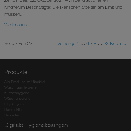
Zell am See, 22. Oktober 2021 – „In der Gastro fehlen
rundherum Beschäftigte: Die Menschen arbeiten am Limit und
müssen...
Weiterlesen
Seite 7 von 23.
Vorherige
1
…
6
7
8
…
23
Nächste
Produkte
Alle Produkte im Überblick
Waschraumhygiene
Küchenhygiene
Wäschehygiene
Objekthygiene
Desinfektion
Servietten
Digitale Hygienelösungen