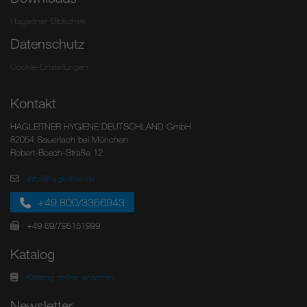
Hagleitner Bibliothek
Datenschutz
Cookie-Einstellungen
Kontakt
HAGLEITNER HYGIENE DEUTSCHLAND GmbH
82054 Sauerlach bei München
Robert-Bosch-Straße 12
info@hagleitner.de
+49 800/3366943
+49 69/795151999
Katalog
Katalog online ansehen
Newsletter