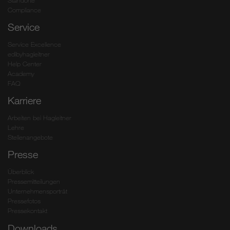
Standorte
Compliance
Service
Service Excellence
edibyhagleitner
Help Center
Academy
FAQ
Karriere
Arbeiten bei Hagleitner
Lehre
Stellenangebote
Presse
Überblick
Pressemitteilungen
Unternehmensporträt
Pressefotos
Pressekontakt
Downloads