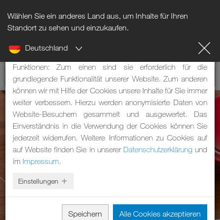
Wählen Sie ein anderes Land aus, um Inhalte für Ihren
Hinweis zu Cookies
Standort zu sehen und einzukaufen.
Deutschland
Unsere Webseite verwendet Cookies. Diese haben zwei
Funktionen: Zum einen sind sie erforderlich für die
grundlegende Funktionalität unserer Website. Zum anderen
können wir mit Hilfe der Cookies unsere Inhalte für Sie immer
weiter verbessern. Hierzu werden anonymisierte Daten von
Website-Besuchern gesammelt und ausgewertet. Das
Einverständnis in die Verwendung der Cookies können Sie
jederzeit widerrufen. Weitere Informationen zu Cookies auf
auf Website finden Sie in unserer
Datenschutzerklärung
und
im
Impressum
.
Einstellungen
Speichern
Alle Cookies akzeptieren