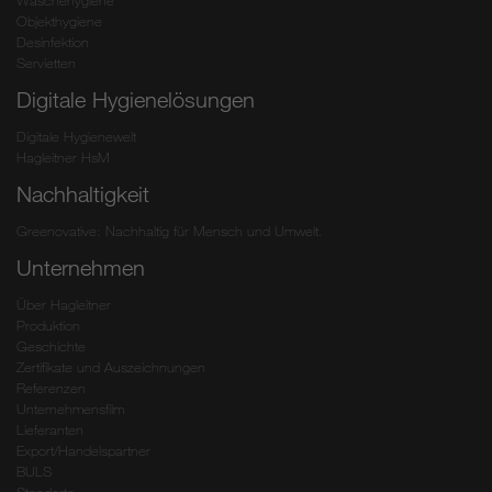
Wäschehygiene
Objekthygiene
Desinfektion
Servietten
Digitale Hygienelösungen
Digitale Hygienewelt
Hagleitner HsM
Nachhaltigkeit
Greenovative: Nachhaltig für Mensch und Umwelt.
Unternehmen
Über Hagleitner
Produktion
Geschichte
Zertifikate und Auszeichnungen
Referenzen
Unternehmensfilm
Lieferanten
Export/Handelspartner
BULS