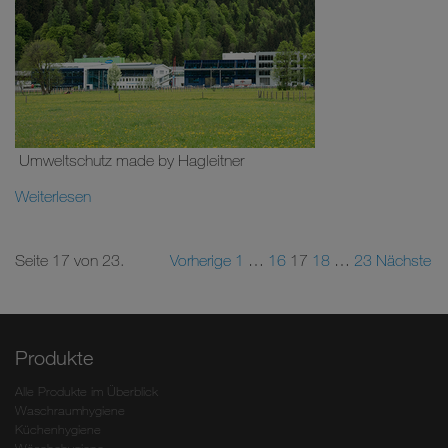
Umweltschutz made by Hagleitner
Weiterlesen
Seite 17 von 23.
Vorherige
1
…
16
17
18
…
23
Nächste
Produkte
Alle Produkte im Überblick
Waschraumhygiene
Küchenhygiene