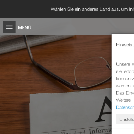
Wählen Sie ein anderes Land aus, um Inh
Hinweis 
Unsere W
sie erfo
können wi
werden 
Das Einv
Weitere
Datensch
Einstel