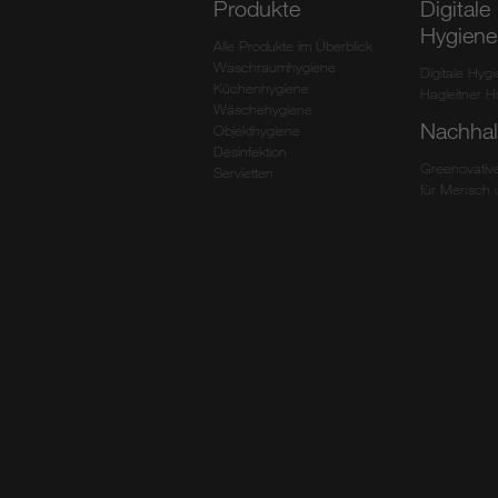
Produkte
Digitale
Hygiene
Alle Produkte im Überblick
Waschraumhygiene
Digitale Hyg
Küchenhygiene
Hagleitner 
Wäschehygiene
Nachhalt
Objekthygiene
Desinfektion
Greenovative
Servietten
für Mensch 