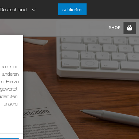
Deutschland
schließen
inen sind
m anderen
rn. Hierzu
ewertet.
derrufen.
 unserer