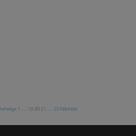
orherige
1
…
19
20
21
…
23
Nächste