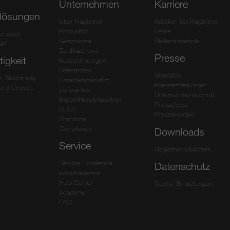
Unternehmen
Karriere
lösungen
Über Hagleitner
Arbeiten bei Hagleitner
Produktion
Lehre
ienewelt
Geschichte
Stellenangebote
HsM
Zertifikate und
Presse
igkeit
Auszeichnungen
Referenzen
Überblick
: Nachhaltig
Unternehmensfilm
Pressemitteilungen
und Umwelt.
Lieferanten
Unternehmensporträt
Export/Handelspartner
Pressefotos
BULS
Pressekontakt
Standorte
Compliance
Downloads
Service
Hagleitner Bibliothek
Service Excellence
Datenschutz
edibyhagleitner
Help Center
Cookie-Einstellungen
Academy
FAQ