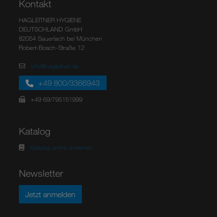
Kontakt
HAGLEITNER HYGIENE
DEUTSCHLAND GmbH
82054 Sauerlach bei München
Robert-Bosch-Straße 12
info@hagleitner.de
+49 800/3366943
+49 69/795151999
Katalog
Katalog online ansehen
Newsletter
Jetzt anmelden