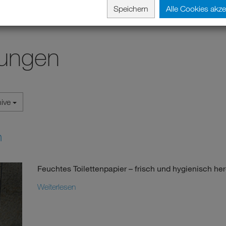
Speichern
Alle Cookies akze
lungen
hive
n
Feuchtes Toilettenpapier – frisch und hygienisch her
Weiterlesen