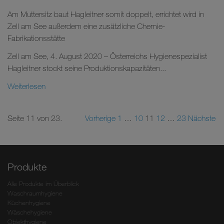
Am Muttersitz baut Hagleitner somit doppelt, errichtet wird in
Zell am See außerdem eine zusätzliche Chemie-
Fabrikationsstätte
Zell am See, 4. August 2020 – Österreichs Hygienespezialist
Hagleitner stockt seine Produktionskapazitäten...
Weiterlesen
Seite 11 von 23.
Vorherige
1
…
10
11
12
…
23
Nächste
Produkte
Alle Produkte im Überblick
Waschraumhygiene
Küchenhygiene
Wäschehygiene
Objekthygiene