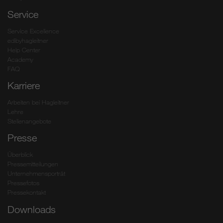
Service
Service Excellence
edibyhagleitner
Help Center
Academy
FAQ
Karriere
Arbeiten bei Hagleitner
Lehre
Stellenangebote
Presse
Überblick
Pressemitteilungen
Unternehmensporträt
Pressefotos
Pressekontakt
Downloads