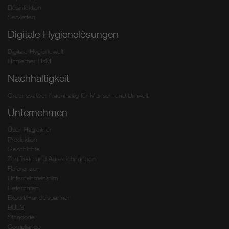
Desinfektion
Servietten
Digitale Hygienelösungen
Digitale Hygienewelt
Hagleitner HsM
Nachhaltigkeit
Greenovative: Nachhaltig für Mensch und Umwelt.
Unternehmen
Über Hagleitner
Produktion
Geschichte
Zertifikate und Auszeichnungen
Referenzen
Unternehmensfilm
Lieferanten
Export/Handelspartner
BULS
Standorte
Compliance