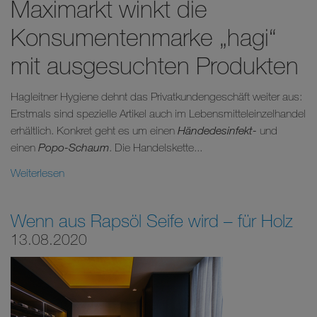
Maximarkt winkt die
Konsumentenmarke „hagi“
mit ausgesuchten Produkten
Hagleitner Hygiene dehnt das Privatkundengeschäft weiter aus:
Erstmals sind spezielle Artikel auch im Lebensmitteleinzelhandel
erhältlich. Konkret geht es um einen
Händedesinfekt-
und
einen
Popo-Schaum
. Die Handelskette...
Weiterlesen
Wenn aus Rapsöl Seife wird – für Holz
13.08.2020