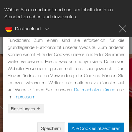
Wählen Sie ein anderes Land aus, um Inhalte für Ihren
Hinweis zu Cookies
Standort zu sehen und einzukaufen.
Deutschland
Unsere Webseite verwendet Cookies. Diese haben zwei
Funktionen: Zum einen sind sie erforderlich für die
grundlegende Funktionalität unserer Website. Zum anderen
können wir mit Hilfe der Cookies unsere Inhalte für Sie immer
weiter verbessern. Hierzu werden anonymisierte Daten von
Website-Besuchern gesammelt und ausgewertet. Das
Einverständnis in die Verwendung der Cookies können Sie
jederzeit widerrufen. Weitere Informationen zu Cookies auf
auf Website finden Sie in unserer
Datenschutzerklärung
und
im
Impressum
.
Einstellungen
Speichern
Alle Cookies akzeptieren