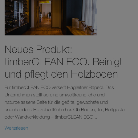
Neues Produkt:
timberCLEAN ECO. Reinigt
und pflegt den Holzboden
Für timberCLEAN ECO verseift Hagleitner Rapsöl. Das
Unternehmen stellt so eine umweltfreundliche und
naturbelassene Seife für die geölte, gewachste und
unbehandelte Holzoberfläche her. Ob Boden, Tür, Bettgestell
oder Wandverkleidung – timberCLEAN ECO...
Weiterlesen