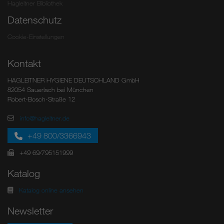
Hagleitner Bibliothek
Datenschutz
Cookie-Einstellungen
Kontakt
HAGLEITNER HYGIENE DEUTSCHLAND GmbH
82054 Sauerlach bei München
Robert-Bosch-Straße 12
info@hagleitner.de
+49 800/3366943
+49 69/795151999
Katalog
Katalog online ansehen
Newsletter