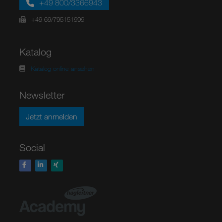
+49 800/3366943
+49 69/795151999
Katalog
Katalog online ansehen
Newsletter
Jetzt anmelden
Social