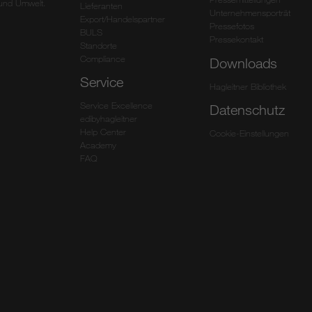
und Umwelt.
Lieferanten
Unternehmensporträt
Export/Handelspartner
Pressefotos
BULS
Pressekontakt
Standorte
Compliance
Downloads
Service
Hagleitner Bibliothek
Service Excellence
Datenschutz
edibyhagleitner
Help Center
Cookie-Einstellungen
Academy
FAQ