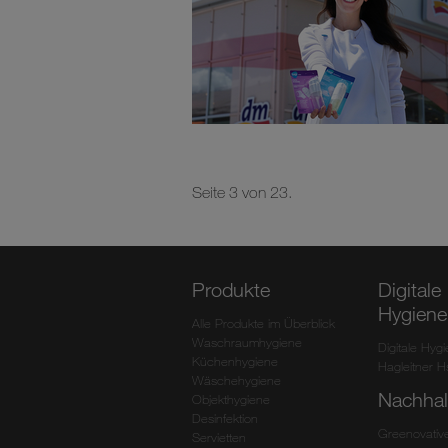
Seite 3 von 23.
Produkte
Digitale
Hygiene
Alle Produkte im Überblick
Waschraumhygiene
Digitale Hyg
Küchenhygiene
Hagleitner 
Wäschehygiene
Nachhalt
Objekthygiene
Desinfektion
Greenovative
Servietten