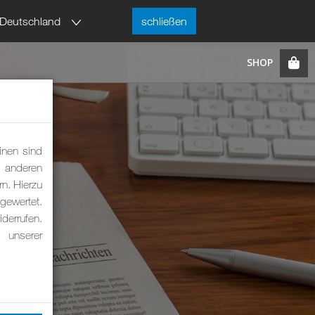
Deutschland
schließen
inen sind
m anderen
rn. Hierzu
ewertet.
derrufen.
 unserer