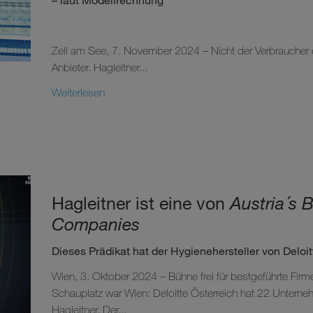
Zell am See, 7. November 2024 – Nicht der Verbraucher
Anbieter. Hagleitner...
Weiterlesen
Hagleitner ist eine von
Austria´s
Companies
Dieses Prädikat hat der Hygienehersteller von Deloit
Wien, 3. Oktober 2024 – Bühne frei für bestgeführte Fir
Schauplatz war Wien: Deloitte Österreich hat 22 Unterne
Hagleitner. Der...