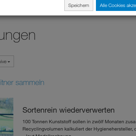
Speichern
Alle Cookies akze
lungen
hive
leitner sammeln
Sortenrein wiederverwerten
100 Tonnen Kunststoff sollen in zwölf Monaten z
Recyclingvolumen kalkuliert der Hygienehersteller,
– laut Modellrechnung