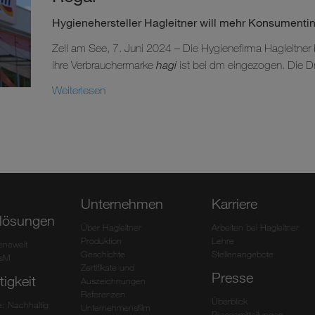
Hygienehersteller Hagleitner will mehr Konsument
Zell am See, 7. Juni 2024 – Die Hygienefirma Hagleitner
ihre Verbrauchermarke
hagi
ist bei dm eingezogen. Die Dro
Weiterlesen
Unternehmen
Karriere
lösungen
Über Hagleitner
Arbeiten bei Hagleitner
Produktion
Lehre
ienewelt
Geschichte
Stellenangebote
HsM
Zertifikate und
Presse
igkeit
Auszeichnungen
Referenzen
Überblick
: Nachhaltig
Unternehmensfilm
Pressemitteilungen