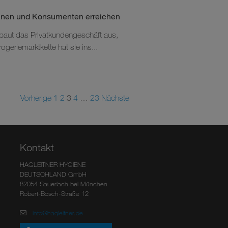
innen und Konsumenten erreichen
 baut das Privatkundengeschäft aus,
geriemarktkette hat sie ins...
Vorherige
1
2
3
4
…
23
Nächste
Kontakt
HAGLEITNER HYGIENE
DEUTSCHLAND GmbH
82054 Sauerlach bei München
Robert-Bosch-Straße 12
info@hagleitner.de