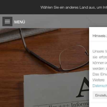
Wählen Sie ein anderes Land aus, um Inh
Hinweis 
Unsere W
sie erfo
können wi
werden 
Das Einv
Weitere
Datensch
Einstel