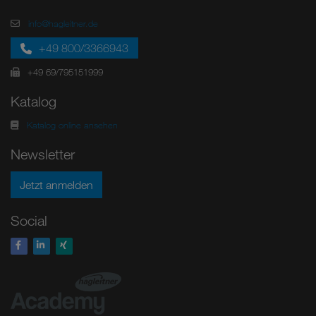
info@hagleitner.de
+49 800/3366943
+49 69/795151999
Katalog
Katalog online ansehen
Newsletter
Jetzt anmelden
Social