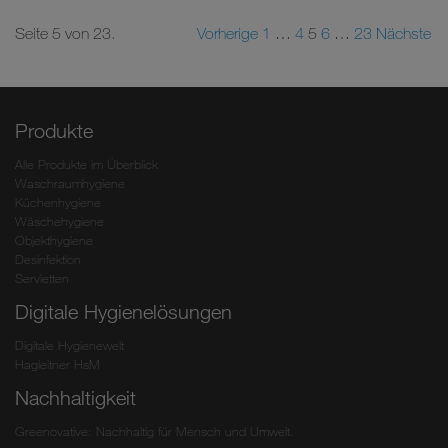
Seite 5 von 23.
Vorherige
1
…
4
5
6
…
23
Nächste
Produkte
Alle Produkte im Überblick
Waschraumhygiene
Küchenhygiene
Wäschehygiene
Objekthygiene
Desinfektion
Servietten
Digitale Hygienelösungen
Digitale Hygienewelt
Hagleitner HsM
Nachhaltigkeit
Greenovative: Nachhaltig für Mensch und Umwelt.