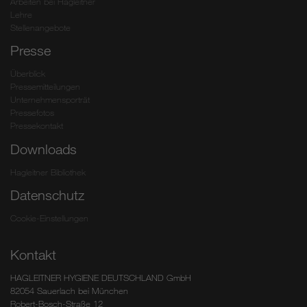
Arbeiten bei Hagleitner
Lehre
Stellenangebote
Presse
Überblick
Pressemitteilungen
Unternehmensporträt
Pressefotos
Pressekontakt
Downloads
Hagleitner Bibliothek
Datenschutz
Cookie-Einstellungen
Kontakt
HAGLEITNER HYGIENE DEUTSCHLAND GmbH
82054 Sauerlach bei München
Robert-Bosch-Straße 12