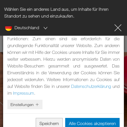
Wählen Sie ein anderes Land aus, um Inhalte für Ihren
Hinweis zu Cookies
Standort zu sehen und einzukaufen.
Deutschland
Unsere Webseite verwendet Cookies. Diese haben zwei
Funktionen: Zum einen sind sie erforderlich für die
grundlegende Funktionalität unserer Website. Zum anderen
können wir mit Hilfe der Cookies unsere Inhalte für Sie immer
weiter verbessern. Hierzu werden anonymisierte Daten von
Website-Besuchern gesammelt und ausgewertet. Das
Einverständnis in die Verwendung der Cookies können Sie
jederzeit widerrufen. Weitere Informationen zu Cookies auf
auf Website finden Sie in unserer
Datenschutzerklärung
und
im
Impressum
.
Einstellungen
Speichern
Alle Cookies akzeptieren