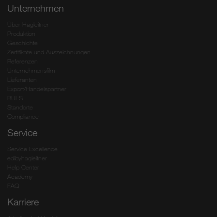
Unternehmen
Über Hagleitner
Produktion
Geschichte
Zertifikate und Auszeichnungen
Referenzen
Unternehmensfilm
Lieferanten
Export/Handelspartner
BULS
Standorte
Compliance
Service
Service Excellence
edibyhagleitner
Help Center
Academy
FAQ
Karriere