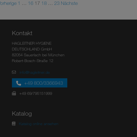
orherige
1
…
16
17
18
…
23
Nächste
Kontakt
HAGLEITNER HYGIENE
DEUTSCHLAND GmbH
82054 Sauerlach bei München
Robert-Bosch-Straße 12
info@hagleitner.de
+49 800/3366943
+49 69/795151999
Katalog
Katalog online ansehen