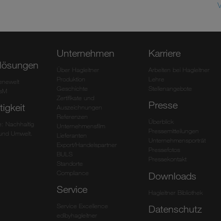
V
Unternehmen
Karriere
lösungen
Über Hagleitner
Arbeiten bei Hagleitner
Produktion
Lehre
ienewelt
Geschichte
Stellenangebote
HsM
Zertifikate und
Presse
igkeit
Auszeichnungen
Referenzen
Überblick
: Nachhaltig
Unternehmensfilm
Pressemitteilungen
und Umwelt.
Lieferanten
Unternehmensporträt
Export/Handelspartner
Pressefotos
BULS
Pressekontakt
Standorte
Compliance
Downloads
Service
Hagleitner Bibliothek
Service Excellence
Datenschutz
edibyhagleitner