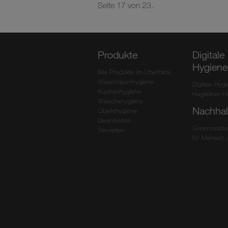
Seite 17 von 23.
Produkte
Digitale
Hygiene
Alle Produkte im Überblick
Waschraumhygiene
Digitale Hyg
Küchenhygiene
Hagleitner 
Wäschehygiene
Nachhalt
Objekthygiene
Desinfektion
Greenovative
Servietten
für Mensch 