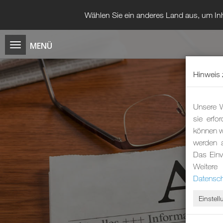
Wählen Sie ein anderes Land aus, um Inh
Hinweis 
Unsere W
sie erfo
können wi
werden 
Das Einv
Weitere
Datensch
Einstel