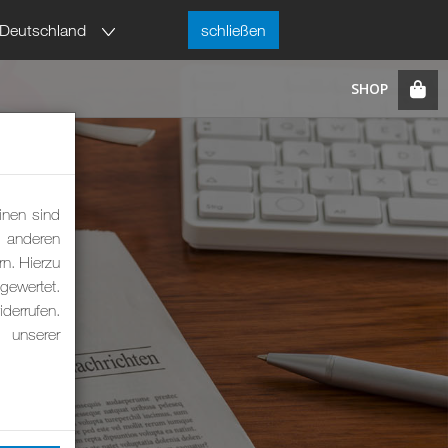
Deutschland
schließen
inen sind
m anderen
rn. Hierzu
ewertet.
derrufen.
 unserer