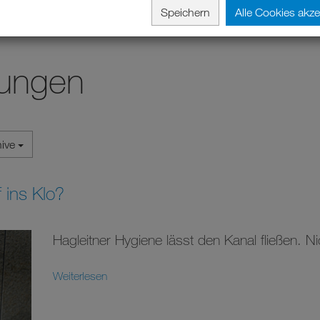
Speichern
Alle Cookies akze
lungen
hive
 ins Klo?
Hagleitner Hygiene lässt den Kanal fließen. 
Weiterlesen