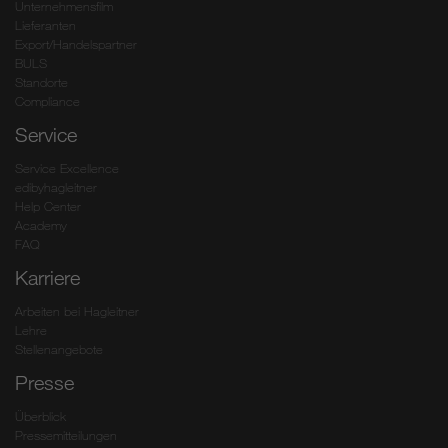
Unternehmensfilm
Lieferanten
Export/Handelspartner
BULS
Standorte
Compliance
Service
Service Excellence
edibyhagleitner
Help Center
Academy
FAQ
Karriere
Arbeiten bei Hagleitner
Lehre
Stellenangebote
Presse
Überblick
Pressemitteilungen