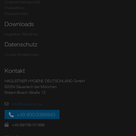
Unternehmensporträt
Pressefotos
Pressekontakt
Downloads
Hagleitner Bibliothek
Datenschutz
Cookie-Einstellungen
Kontakt
HAGLEITNER HYGIENE DEUTSCHLAND GmbH
82054 Sauerlach bei München
Robert-Bosch-Straße 12
info@hagleitner.de
+49 800/3366943
+49 69/795151999