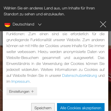
Wählen Sie ein anderes Land aus, um Inhalte für Ihren
Hinweis zu Cookies
Standort zu sehen und einzukaufen.
Deutschland
Unsere Webseite verwendet Cookies. Diese haben zwei
Funktionen: Zum einen sind sie erforderlich für die
grundlegende Funktionalität unserer Website. Zum anderen
können wir mit Hilfe der Cookies unsere Inhalte für Sie immer
weiter verbessern. Hierzu werden anonymisierte Daten von
Website-Besuchern gesammelt und ausgewertet. Das
Einverständnis in die Verwendung der Cookies können Sie
jederzeit widerrufen. Weitere Informationen zu Cookies auf
auf Website finden Sie in unserer
Datenschutzerklärung
und
im
Impressum
.
Einstellungen
Speichern
Alle Cookies akzeptieren