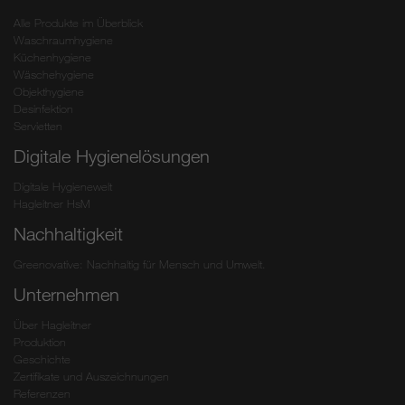
Alle Produkte im Überblick
Waschraumhygiene
Küchenhygiene
Wäschehygiene
Objekthygiene
Desinfektion
Servietten
Digitale Hygienelösungen
Digitale Hygienewelt
Hagleitner HsM
Nachhaltigkeit
Greenovative: Nachhaltig für Mensch und Umwelt.
Unternehmen
Über Hagleitner
Produktion
Geschichte
Zertifikate und Auszeichnungen
Referenzen