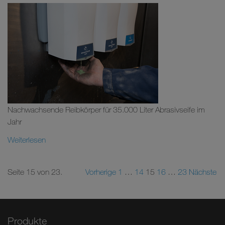
Nachwachsende Reibkörper für 35.000 Liter Abrasivseife im
Jahr
Weiterlesen
Seite 15 von 23.
Vorherige
1
…
14
15
16
…
23
Nächste
Produkte