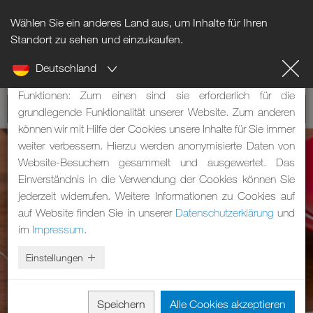
Wählen Sie ein anderes Land aus, um Inhalte für Ihren
Hinweis zu Cookies
Standort zu sehen und einzukaufen.
Deutschland
Unsere Webseite verwendet Cookies. Diese haben zwei
Funktionen: Zum einen sind sie erforderlich für die
grundlegende Funktionalität unserer Website. Zum anderen
können wir mit Hilfe der Cookies unsere Inhalte für Sie immer
weiter verbessern. Hierzu werden anonymisierte Daten von
Website-Besuchern gesammelt und ausgewertet. Das
Einverständnis in die Verwendung der Cookies können Sie
jederzeit widerrufen. Weitere Informationen zu Cookies auf
auf Website finden Sie in unserer
Datenschutzerklärung
und
im
Impressum
.
Einstellungen
Speichern
Alle Cookies akzeptieren