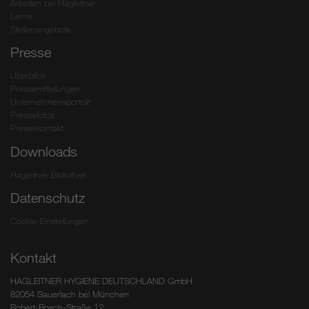
Arbeiten bei Hagleitner
Lehre
Stellenangebote
Presse
Überblick
Pressemitteilungen
Unternehmensporträt
Pressefotos
Pressekontakt
Downloads
Hagleitner Bibliothek
Datenschutz
Cookie-Einstellungen
Kontakt
HAGLEITNER HYGIENE DEUTSCHLAND GmbH
82054 Sauerlach bei München
Robert-Bosch-Straße 12