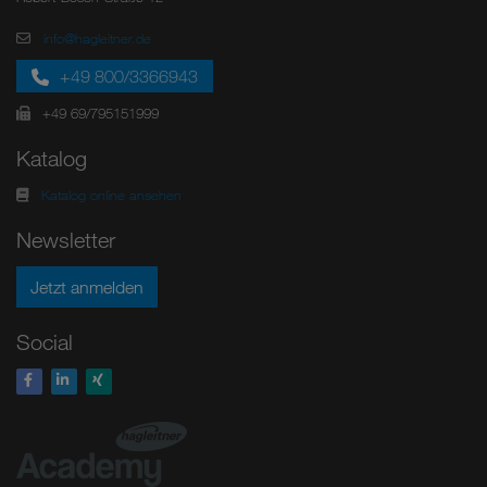
info@hagleitner.de
+49 800/3366943
+49 69/795151999
Katalog
Katalog online ansehen
Newsletter
Jetzt anmelden
Social