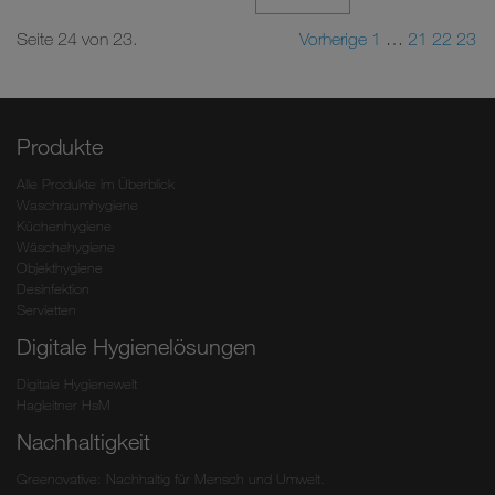
Seite 24 von 23.
Vorherige
1
…
21
22
23
Produkte
Alle Produkte im Überblick
Waschraumhygiene
Küchenhygiene
Wäschehygiene
Objekthygiene
Desinfektion
Servietten
Digitale Hygienelösungen
Digitale Hygienewelt
Hagleitner HsM
Nachhaltigkeit
Greenovative: Nachhaltig für Mensch und Umwelt.