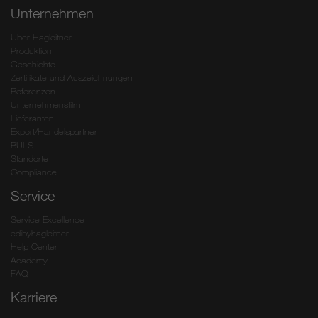
Unternehmen
Über Hagleitner
Produktion
Geschichte
Zertifikate und Auszeichnungen
Referenzen
Unternehmensfilm
Lieferanten
Export/Handelspartner
BULS
Standorte
Compliance
Service
Service Excellence
edibyhagleitner
Help Center
Academy
FAQ
Karriere