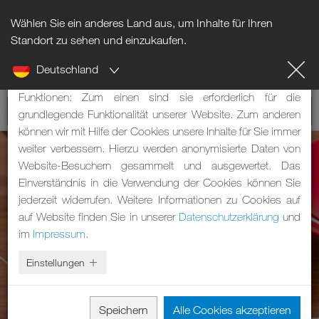
Wählen Sie ein anderes Land aus, um Inhalte für Ihren
Hinweis zu Cookies
Standort zu sehen und einzukaufen.
Deutschland
Unsere Webseite verwendet Cookies. Diese haben zwei
Funktionen: Zum einen sind sie erforderlich für die
grundlegende Funktionalität unserer Website. Zum anderen
können wir mit Hilfe der Cookies unsere Inhalte für Sie immer
weiter verbessern. Hierzu werden anonymisierte Daten von
Website-Besuchern gesammelt und ausgewertet. Das
Einverständnis in die Verwendung der Cookies können Sie
jederzeit widerrufen. Weitere Informationen zu Cookies auf
auf Website finden Sie in unserer
Datenschutzerklärung
und
im
Impressum
.
Einstellungen
Speichern
Alle Cookies akzeptieren