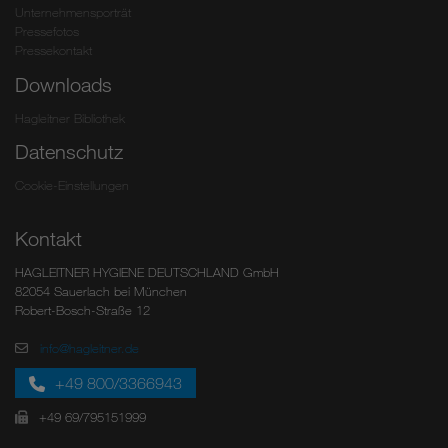
Unternehmensporträt
Pressefotos
Pressekontakt
Downloads
Hagleitner Bibliothek
Datenschutz
Cookie-Einstellungen
Kontakt
HAGLEITNER HYGIENE DEUTSCHLAND GmbH
82054 Sauerlach bei München
Robert-Bosch-Straße 12
info@hagleitner.de
+49 800/3366943
+49 69/795151999