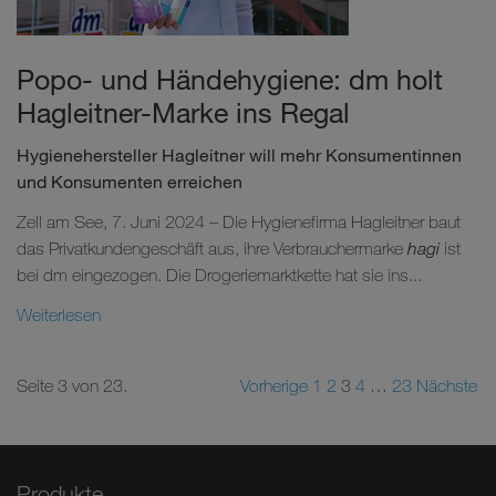
Popo- und Händehygiene: dm holt
Hagleitner-Marke ins Regal
Hygienehersteller Hagleitner will mehr Konsumentinnen
und Konsumenten erreichen
Zell am See, 7. Juni 2024 – Die Hygienefirma Hagleitner baut
das Privatkundengeschäft aus, ihre Verbrauchermarke
hagi
ist
bei dm eingezogen. Die Drogeriemarktkette hat sie ins...
Weiterlesen
Seite 3 von 23.
Vorherige
1
2
3
4
…
23
Nächste
Produkte