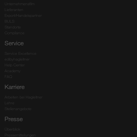
Unternehmensfilm
Lieferanten
Export/Handelspartner
BULS
Standorte
Compliance
Service
Service Excellence
edibyhagleitner
Help Center
Academy
FAQ
Karriere
Arbeiten bei Hagleitner
Lehre
Stellenangebote
Presse
Überblick
Pressemitteilungen