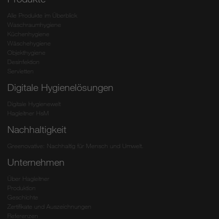
Alle Produkte im Überblick
Waschraumhygiene
Küchenhygiene
Wäschehygiene
Objekthygiene
Desinfektion
Servietten
Digitale Hygienelösungen
Digitale Hygienewelt
Hagleitner HsM
Nachhaltigkeit
Greenovative: Nachhaltig für Mensch und Umwelt.
Unternehmen
Über Hagleitner
Produktion
Geschichte
Zertifikate und Auszeichnungen
Referenzen