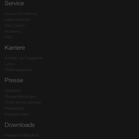
Service
Service Excellence
edibyhagleitner
Help Center
Academy
FAQ
Karriere
Arbeiten bei Hagleitner
Lehre
Stellenangebote
Presse
Überblick
Pressemitteilungen
Unternehmensporträt
Pressefotos
Pressekontakt
Downloads
Hagleitner Bibliothek