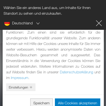
Wählen Sie ein anderes Land aus, um Inhalte für Ihren
Hinweis zu Cookies
Standort zu sehen und einzukaufen.
Deutschland
Unsere Webseite verwendet Cookies. Diese haben zwei
Funktionen: Zum einen sind sie erforderlich für die
grundlegende Funktionalität unserer Website. Zum anderen
können wir mit Hilfe der Cookies unsere Inhalte für Sie immer
weiter verbessern. Hierzu werden anonymisierte Daten von
Website-Besuchern gesammelt und ausgewertet. Das
Einverständnis in die Verwendung der Cookies können Sie
jederzeit widerrufen. Weitere Informationen zu Cookies auf
auf Website finden Sie in unserer
Datenschutzerklärung
und
im
Impressum
.
Einstellungen
Speichern
Alle Cookies akzeptieren