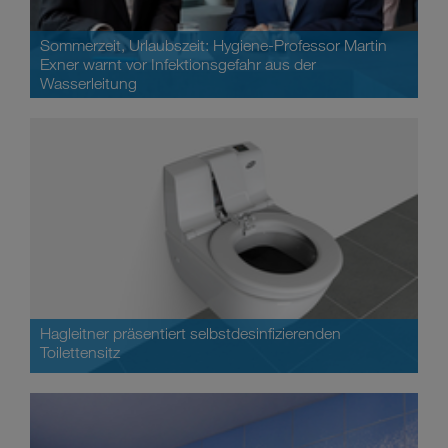
Sommerzeit, Urlaubszeit: Hygiene-Professor Martin
Exner warnt vor Infektionsgefahr aus der
Wasserleitung
Hagleitner präsentiert selbstdesinfizierenden
Toilettensitz