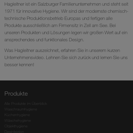
Hagleitner ist ein Salzburger Familienunternehmen und steht seit
1971 für innovative Hygiene. Wir sind der modernste chemisch-
technische Produktionsbetrieb Europas und fertigen alle
Produkte ausschließlich am Firmensitz in Zell am See. Bei
unseren Produkten und Lösungen legen wir großen Wert auf ein
ansprechendes und funktionales Design.
Was Hagleitner auszeichnet, erfahren Sie in unserem kurzen
Unternehmensvideo. Lehnen Sie sich zurück und lernen Sie uns
besser kennen!
Produkte
Alle Produkte im Überblick
Waschraumhygiene
Küchenhygiene
Wäschehygiene
Objekthygiene
Desinfektion