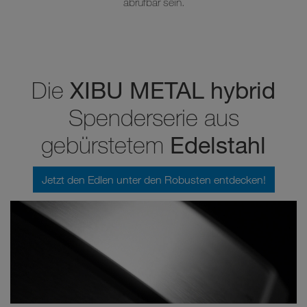
abrufbar sein.
XIBU METAL hybrid
Die
Spenderserie aus
Edelstahl
gebürstetem
Jetzt den Edlen unter den Robusten entdecken!