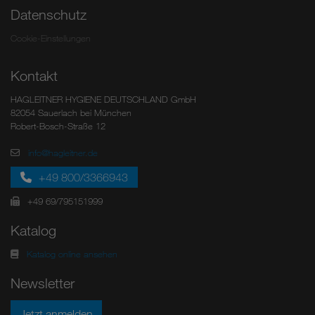
Datenschutz
Cookie-Einstellungen
Kontakt
HAGLEITNER HYGIENE DEUTSCHLAND GmbH
82054 Sauerlach bei München
Robert-Bosch-Straße 12
info@hagleitner.de
+49 800/3366943
+49 69/795151999
Katalog
Katalog online ansehen
Newsletter
Jetzt anmelden