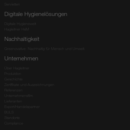
Servietten
Digitale Hygienelösungen
Digitale Hygienewelt
Hagleitner HsM
Nachhaltigkeit
Greenovative: Nachhaltig für Mensch und Umwelt.
Unternehmen
Über Hagleitner
Produktion
Geschichte
Zertifikate und Auszeichnungen
Referenzen
Unternehmensfilm
Lieferanten
Export/Handelspartner
BULS
Standorte
Compliance