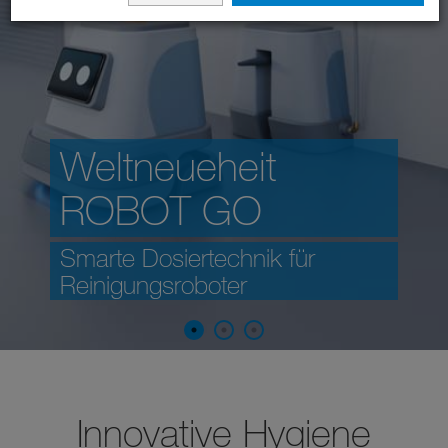
Weltneueheit
ROBOT GO
Smarte Dosiertechnik für
Reinigungsroboter
Innovative Hygiene