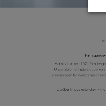
Sie 
Reinigungs-
Wir sind ein seit 1971 familienge
Unser Sortiment reicht dabei vo
Dosieranlagen für Waschmaschinen un
Darüber hinaus entwickeln wir di