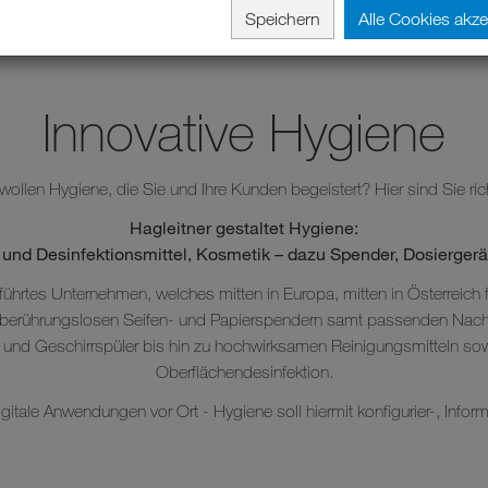
Speichern
Alle Cookies akze
Innovative Hygiene
wollen Hygiene, die Sie und Ihre Kunden begeistert? Hier sind Sie ric
Hagleitner gestaltet Hygiene:
 und Desinfektionsmittel, Kosmetik – dazu Spender, Dosiergerä
führtes Unternehmen, welches mitten in Europa, mitten in Österreich f
n berührungslosen Seifen- und Papierspendern samt passenden Nac
d Geschirrspüler bis hin zu hochwirksamen Reinigungsmitteln sowie 
Oberflächendesinfektion.
gitale Anwendungen vor Ort - Hygiene soll hiermit konfigurier-, Info