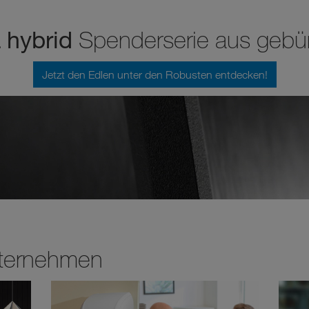
hybrid
Spenderserie aus gebü
Jetzt den Edlen unter den Robusten entdecken!
nternehmen