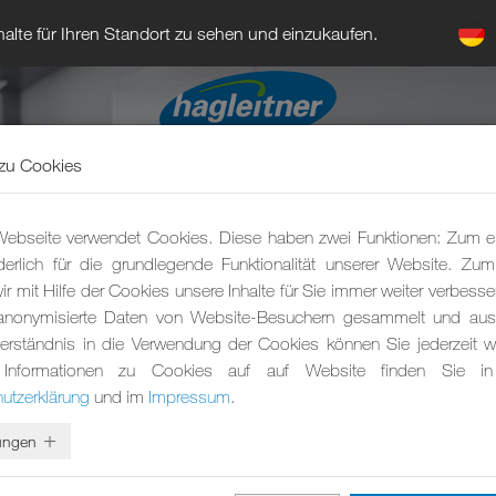
alte für Ihren Standort zu sehen und einzukaufen.
zu Cookies
ebseite verwendet Cookies. Diese haben zwei Funktionen: Zum e
rderlich für die grundlegende Funktionalität unserer Website. Zu
r mit Hilfe der Cookies unsere Inhalte für Sie immer weiter verbesse
anonymisierte Daten von Website-Besuchern gesammelt und ausg
erständnis in die Verwendung der Cookies können Sie jederzeit wi
 Informationen zu Cookies auf auf Website finden Sie in
OBOT GO
utzerklärung
und im
Impressum
.
lungen
gungsroboter