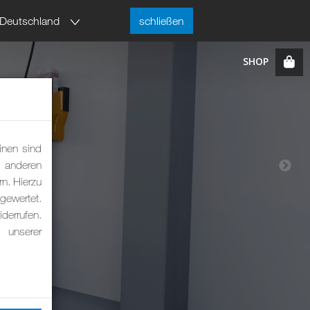
Deutschland
schließen
inen sind
m anderen
rn. Hierzu
ewertet.
derrufen.
 unserer