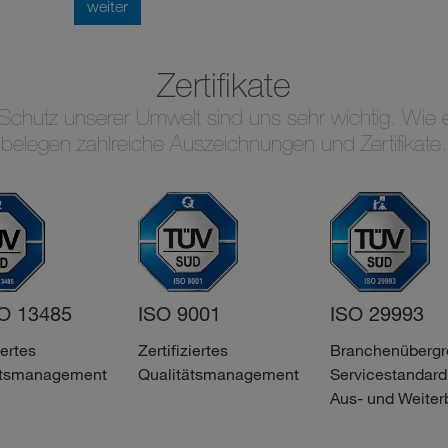
weiter
Zertifikate
chutz unserer Umwelt sind uns sehr wichtig. Wie e
belegen zahlreiche Auszeichnungen und Zertifikate.
O 13485
ISO 9001
ISO 29993
iertes
Zertifiziertes
Branchenübergr
ätsmanagement
Qualitätsmanagement
Servicestandard 
Aus- und Weiter