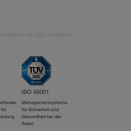
rfolgreich wir das umsetzen,
ISO 45001
ISO 14001
eifender
Managementsysteme
Zertifiziertes
für
für Sicherheit und
Umweltmanagement
bildung
Gesundheit bei der
Arbeit