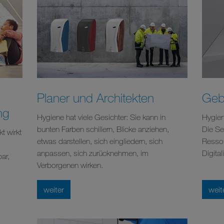
Planer und Architekten
Geb
ng
Hygiene hat viele Gesichter: Sie kann in
Hygien
bunten Farben schillern, Blicke anziehen,
Die Se
t wirkt
etwas darstellen, sich eingliedern, sich
Ressou
d
anpassen, sich zurücknehmen, im
Digital
ar,
Verborgenen wirken.
weiter
weit