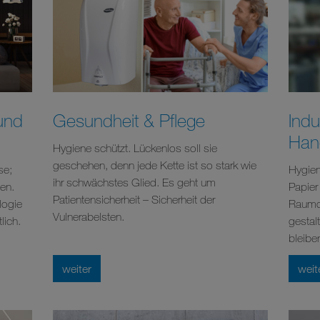
und
Gesundheit & Pflege
Indu
Han
Hygiene schützt. Lückenlos soll sie
geschehen, denn jede Kette ist so stark wie
se;
Hygiene
ihr schwächstes Glied. Es geht um
sen.
Papier 
Patientensicherheit – Sicherheit der
logie
Raumdu
Vulnerabelsten.
lich.
gestalt
bleibe
weiter
weit