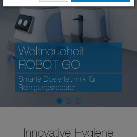
Weltneueheit
ROBOT GO
Smarte Dosiertechnik für
Reinigungsroboter
Innovative Hygiene