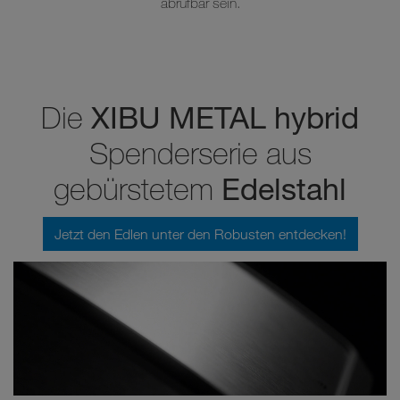
abrufbar sein.
XIBU METAL hybrid
Die
Spenderserie aus
Edelstahl
gebürstetem
Jetzt den Edlen unter den Robusten entdecken!