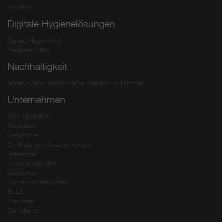
Servietten
Digitale Hygienelösungen
Digitale Hygienewelt
Hagleitner HsM
Nachhaltigkeit
Greenovative: Nachhaltig für Mensch und Umwelt.
Unternehmen
Über Hagleitner
Produktion
Geschichte
Zertifikate und Auszeichnungen
Referenzen
Unternehmensfilm
Lieferanten
Export/Handelspartner
BULS
Standorte
Compliance