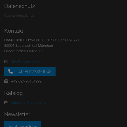
Datenschutz
Cookie-Einstellungen
Kontakt
HAGLEITNER HYGIENE DEUTSCHLAND GmbH
82054 Sauerlach bei München
Robert-Bosch-Straße 12
info@hagleitner.de
+49 800/3366943
+49 69/795151999
Katalog
Katalog online ansehen
Newsletter
Jetzt anmelden