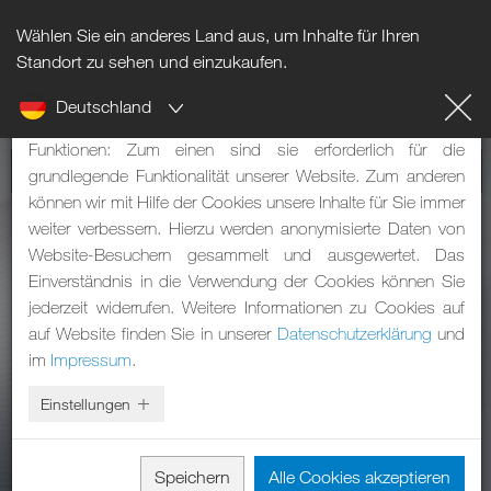
Wählen Sie ein anderes Land aus, um Inhalte für Ihren
Hinweis zu Cookies
Standort zu sehen und einzukaufen.
Deutschland
Unsere Webseite verwendet Cookies. Diese haben zwei
Funktionen: Zum einen sind sie erforderlich für die
grundlegende Funktionalität unserer Website. Zum anderen
können wir mit Hilfe der Cookies unsere Inhalte für Sie immer
weiter verbessern. Hierzu werden anonymisierte Daten von
Website-Besuchern gesammelt und ausgewertet. Das
Einverständnis in die Verwendung der Cookies können Sie
jederzeit widerrufen. Weitere Informationen zu Cookies auf
auf Website finden Sie in unserer
Datenschutzerklärung
und
im
Impressum
.
Einstellungen
Speichern
Alle Cookies akzeptieren