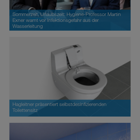
Sommerzeit, Urlaubszeit: Hygiene-Professor Martin
Exner warnt vor Infektionsgefahr aus der
Wasserleitung
Hagleitner präsentiert selbstdesinfizierenden
Toilettensitz