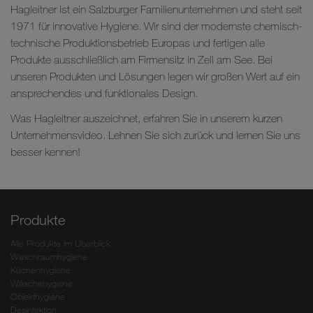
Hagleitner ist ein Salzburger Familienunternehmen und steht seit
1971 für innovative Hygiene. Wir sind der modernste chemisch-
technische Produktionsbetrieb Europas und fertigen alle
Produkte ausschließlich am Firmensitz in Zell am See. Bei
unseren Produkten und Lösungen legen wir großen Wert auf ein
ansprechendes und funktionales Design.
Was Hagleitner auszeichnet, erfahren Sie in unserem kurzen
Unternehmensvideo. Lehnen Sie sich zurück und lernen Sie uns
besser kennen!
Produkte
Alle Produkte im Überblick
Waschraumhygiene
Küchenhygiene
Wäschehygiene
Objekthygiene
Desinfektion