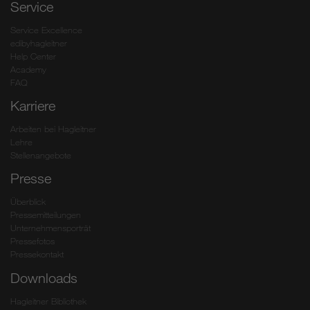
Service
Service Excellence
edibyhagleitner
Help Center
Academy
FAQ
Karriere
Arbeiten bei Hagleitner
Lehre
Stellenangebote
Presse
Überblick
Pressemitteilungen
Unternehmensporträt
Pressefotos
Pressekontakt
Downloads
Hagleitner Bibliothek