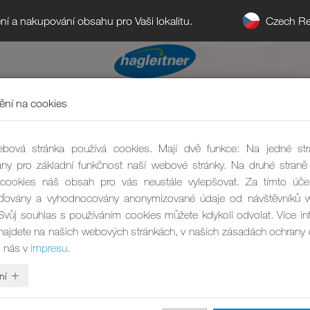
Czech Re
ní a nakupování obsahu pro Vaši lokalitu.
ní na cookies
bová stránka používá cookies. Mají dvě funkce: Na jedné str
ny pro základní funkčnost naší webové stránky. Na druhé stra
cookies náš obsah pro vás neustále vylepšovat. Za tímto úče
ďovány a vyhodnocovány anonymizované údaje od návštěvníků 
 Svůj souhlas s používáním cookies můžete kdykoli odvolat. Více in
najdete na našich webových stránkách, v našich zásadách ochrany
 nás v
impresu
.
ní