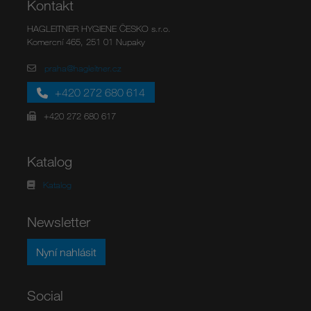
Kontakt
HAGLEITNER HYGIENE ČESKO s.r.o.
Komercní 465, 251 01 Nupaky
praha@hagleitner.cz
m
+420 272 680 614
+420 272 680 617
Katalog
Katalog
Newsletter
Nyní nahlásit
Social