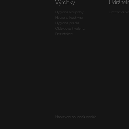
Výrobky
Udržitel
Hygiena koupelny
Greenovativ
Hygiena kuchyně
Hygiena prádla
Objektová hygiena
Dezinfekce
Nastavení souborů cookie