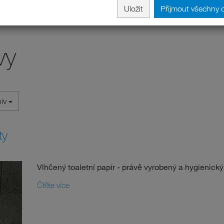
Uložit
Přijmout všechny 
vy
hív
ty
Vlhčený toaletní papír - právě vyrobený a hygienický
Čtěte více