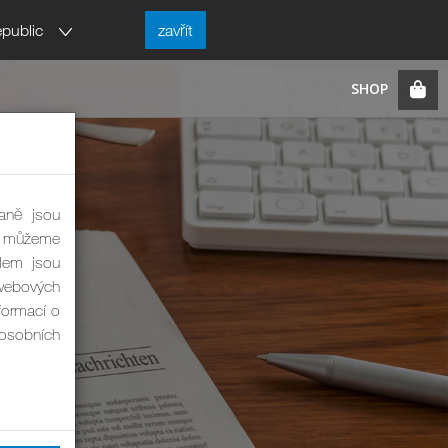
public
zavřít
aně jsou
ně můžeme
lem jsou
webových
formací o
 osobních