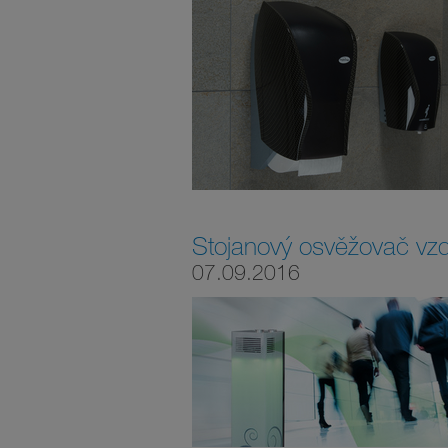
Stojanový osvěžovač vz
07.09.2016