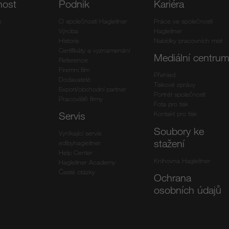
nost
Podnik
Kariéra
e
O společnosti Hagleitner
Práce ve společnosti
Výroba
Hagleitner
Historie
Nabídky pracovních míst
Certifikáty a vyznamenání
Mediální centru
Reference
Firemní film
Přehled
Dodavatelé
Tiskové zprávy
Export/obchodní partner
Portrét společnosti
Pracoviště firmy
Fota pro tisk
Kontakt pro tisk
Servis
Soubory ke
Vynikající servis
stažení
edibyhagleitner
Help Center
Knihovna Hagleitner
Hagleitner Academy
Časté otázky
Ochrana
osobních údajů