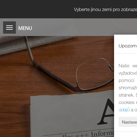
Vyberte jinou zemi pro zobraze
Upozorně
Naše we
vyžadová
pomocí 
shromaž
stránek.
cookies 
údajů
a o
Nastave