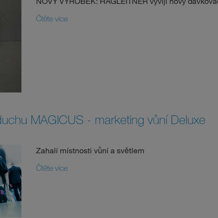
NOVÝ VÝROBEK: HAGLEITNER vyvíjí nový dávkovač n
Čtěte více
duchu MAGICUS - marketing vůní Deluxe
Zahalí místnosti vůní a světlem
Čtěte více