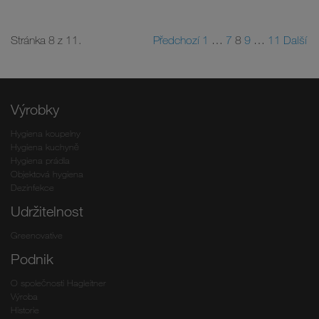
Stránka 8 z 11.
Předchozí
1
…
7
8
9
…
11
Další
Výrobky
Hygiena koupelny
Hygiena kuchyně
Hygiena prádla
Objektová hygiena
Dezinfekce
Udržitelnost
Greenovative
Podnik
O společnosti Hagleitner
Výroba
Historie