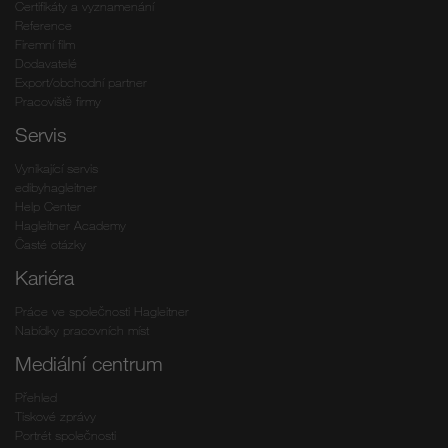
Certifikáty a vyznamenání
Reference
Firemní film
Dodavatelé
Export/obchodní partner
Pracoviště firmy
Servis
Vynikající servis
edibyhagleitner
Help Center
Hagleitner Academy
Časté otázky
Kariéra
Práce ve společnosti Hagleitner
Nabídky pracovních míst
Mediální centrum
Přehled
Tiskové zprávy
Portrét společnosti