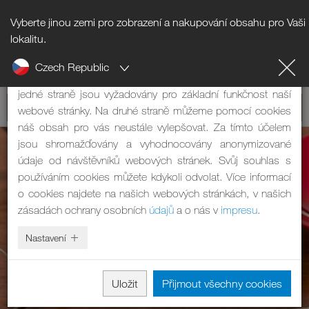
Vyberte jinou zemi pro zobrazení a nakupování obsahu pro Vaši
Upozornění na cookies
lokalitu.
Czech Republic
Naše webová stránka používá cookies. Mají dvě funkce: Na
jedné straně jsou vyžadovány pro základní funkčnost naší
webové stránky. Na druhé straně můžeme pomocí cookies
náš obsah pro vás neustále vylepšovat. Za tímto účelem
jsou shromažďovány a vyhodnocovány anonymizované
údaje od návštěvníků webových stránek. Svůj souhlas s
používáním cookies můžete kdykoli odvolat. Více informací
o cookies najdete na našich webových stránkách, v našich
zásadách ochrany osobních
údajů
a o nás v
impresu
.
Nastavení
Uložit
Přijmout všechny cookies