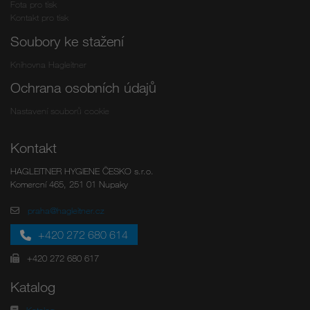
Fota pro tisk
Kontakt pro tisk
Soubory ke stažení
Knihovna Hagleitner
Ochrana osobních údajů
Nastavení souborů cookie
Kontakt
HAGLEITNER HYGIENE ČESKO s.r.o.
Komercní 465, 251 01 Nupaky
praha@hagleitner.cz
+420 272 680 614
+420 272 680 617
Katalog