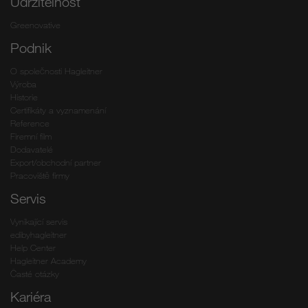
Udržitelnost
Greenovative
Podnik
O společnosti Hagleitner
Výroba
Historie
Certifikáty a vyznamenání
Reference
Firemní film
Dodavatelé
Export/obchodní partner
Pracoviště firmy
Servis
Vynikající servis
edibyhagleitner
Help Center
Hagleitner Academy
Časté otázky
Kariéra