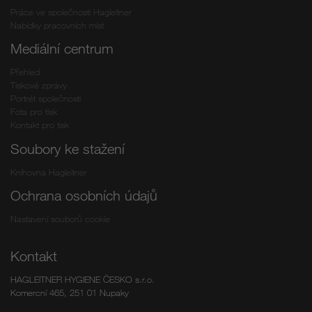
Práce ve společnosti Hagleitner
Nabídky pracovních míst
Mediální centrum
Přehled
Tiskové zprávy
Portrét společnosti
Fota pro tisk
Kontakt pro tisk
Soubory ke stažení
Knihovna Hagleitner
Ochrana osobních údajů
Nastavení souborů cookie
Kontakt
HAGLEITNER HYGIENE ČESKO s.r.o.
Komercní 465, 251 01 Nupaky