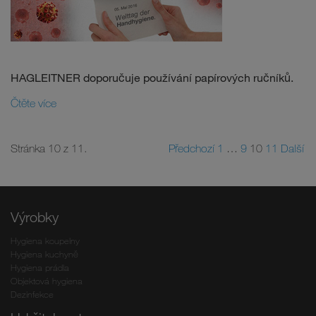
HAGLEITNER doporučuje používání papírových ručníků.
Čtěte více
Stránka 10 z 11.
Předchozí
1
…
9
10
11
Další
Výrobky
Hygiena koupelny
Hygiena kuchyně
Hygiena prádla
Objektová hygiena
Dezinfekce