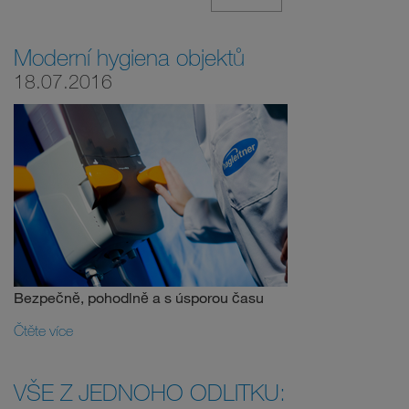
Moderní hygiena objektů
18.07.2016
Bezpečně, pohodlně a s úsporou času
Čtěte více
VŠE Z JEDNOHO ODLITKU: