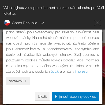
Vyberte jinou zemi pro zobrazení a nakupování obsahu pro Vaši
Upozornění na cookies
lokalitu.
Czech Republic
Naše webová stránka používá cookies. Mají dvě funkce: Na
jedné straně jsou vyžadovány pro základní funkčnost naší
webové stránky. Na druhé straně můžeme pomocí cookies
náš obsah pro vás neustále vylepšovat. Za tímto účelem
jsou shromažďovány a vyhodnocovány anonymizované
údaje od návštěvníků webových stránek. Svůj souhlas s
používáním cookies můžete kdykoli odvolat. Více informací
o cookies najdete na našich webových stránkách, v našich
zásadách ochrany osobních
údajů
a o nás v
impresu
.
Nastavení
Uložit
Přijmout všechny cookies