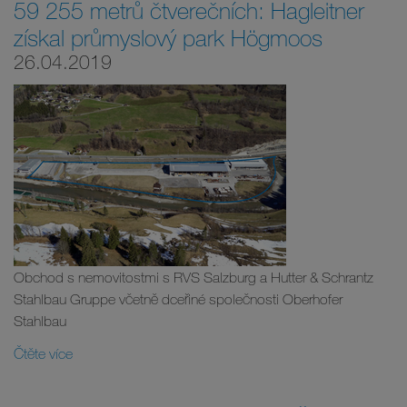
59 255 metrů čtverečních: Hagleitner
získal průmyslový park Högmoos
26.04.2019
Obchod s nemovitostmi s RVS Salzburg a Hutter & Schrantz
Stahlbau Gruppe včetně dceřiné společnosti Oberhofer
Stahlbau
Čtěte více