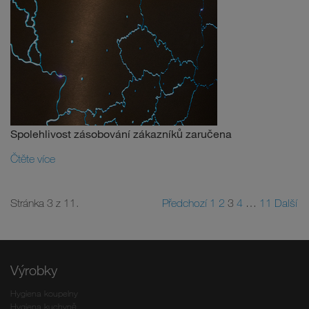
Spolehlivost zásobování zákazníků zaručena
Čtěte více
Stránka 3 z 11.
Předchozí
1
2
3
4
…
11
Další
Výrobky
Hygiena koupelny
Hygiena kuchyně