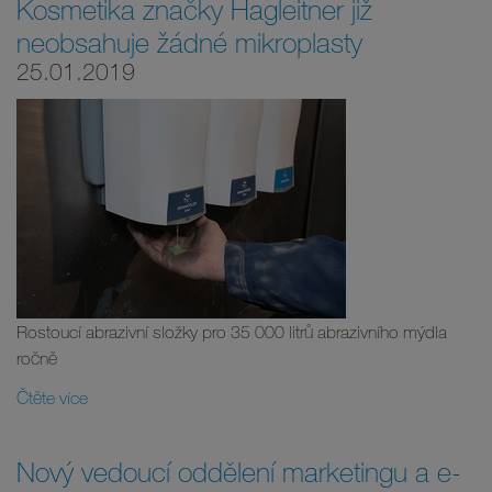
Kosmetika značky Hagleitner již
neobsahuje žádné mikroplasty
25.01.2019
Rostoucí abrazivní složky pro 35 000 litrů abrazivního mýdla
ročně
Čtěte více
Nový vedoucí oddělení marketingu a e-