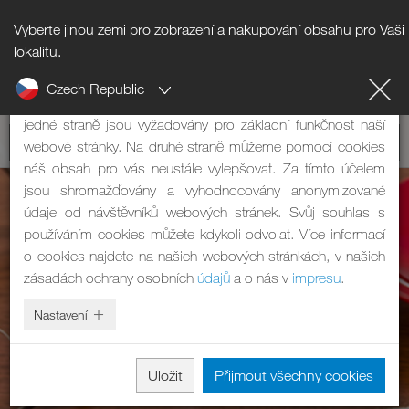
Vyberte jinou zemi pro zobrazení a nakupování obsahu pro Vaši
Upozornění na cookies
lokalitu.
Czech Republic
Naše webová stránka používá cookies. Mají dvě funkce: Na
jedné straně jsou vyžadovány pro základní funkčnost naší
webové stránky. Na druhé straně můžeme pomocí cookies
náš obsah pro vás neustále vylepšovat. Za tímto účelem
jsou shromažďovány a vyhodnocovány anonymizované
údaje od návštěvníků webových stránek. Svůj souhlas s
používáním cookies můžete kdykoli odvolat. Více informací
o cookies najdete na našich webových stránkách, v našich
zásadách ochrany osobních
údajů
a o nás v
impresu
.
Nastavení
Uložit
Přijmout všechny cookies