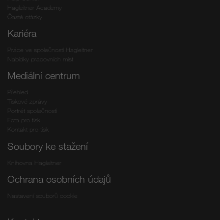
Hagleitner Academy
Časté otázky
Kariéra
Práce ve společnosti Hagleitner
Nabídky pracovních míst
Mediální centrum
Přehled
Tiskové zprávy
Portrét společnosti
Fota pro tisk
Kontakt pro tisk
Soubory ke stažení
Knihovna Hagleitner
Ochrana osobních údajů
Nastavení souborů cookie