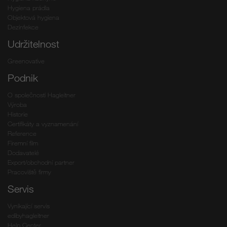
Hygiena prádla
Objektová hygiena
Dezinfekce
Udržitelnost
Greenovative
Podnik
O společnosti Hagleitner
Výroba
Historie
Certifikáty a vyznamenání
Reference
Firemní film
Dodavatelé
Export/obchodní partner
Pracoviště firmy
Servis
Vynikající servis
edibyhagleitner
Help Center