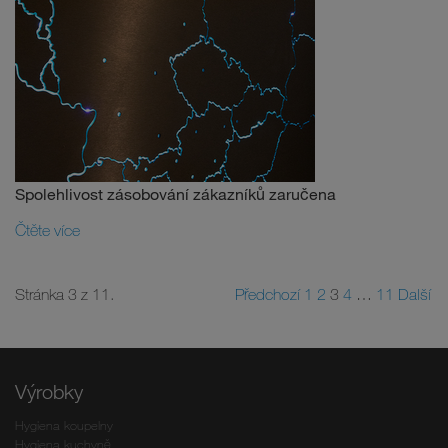
Spolehlivost zásobování zákazníků zaručena
Čtěte více
Stránka 3 z 11.
Předchozí
1
2
3
4
…
11
Další
Výrobky
Hygiena koupelny
Hygiena kuchyně