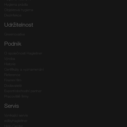
Hygiena prádla
Objektová hygiena
Dezinfekce
Udržitelnost
Greenovative
Podnik
O společnosti Hagleitner
Výroba
Historie
Certifikáty a vyznamenání
Reference
Firemní film
Dodavatelé
Export/obchodní partner
Pracoviště firmy
Servis
Vynikající servis
edibyhagleitner
Help Center