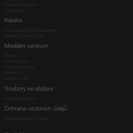
Hagleitner Academy
Časté otázky
Kariéra
Práce ve společnosti Hagleitner
Nabídky pracovních míst
Mediální centrum
Přehled
Tiskové zprávy
Portrét společnosti
Fota pro tisk
Kontakt pro tisk
Soubory ke stažení
Knihovna Hagleitner
Ochrana osobních údajů
Nastavení souborů cookie