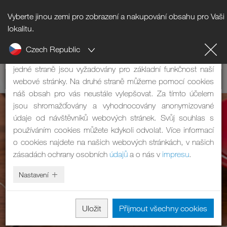
Vyberte jinou zemi pro zobrazení a nakupování obsahu pro Vaši
Upozornění na cookies
lokalitu.
Czech Republic
Naše webová stránka používá cookies. Mají dvě funkce: Na
jedné straně jsou vyžadovány pro základní funkčnost naší
webové stránky. Na druhé straně můžeme pomocí cookies
náš obsah pro vás neustále vylepšovat. Za tímto účelem
jsou shromažďovány a vyhodnocovány anonymizované
údaje od návštěvníků webových stránek. Svůj souhlas s
používáním cookies můžete kdykoli odvolat. Více informací
o cookies najdete na našich webových stránkách, v našich
zásadách ochrany osobních
údajů
a o nás v
impresu
.
Nastavení
Uložit
Přijmout všechny cookies