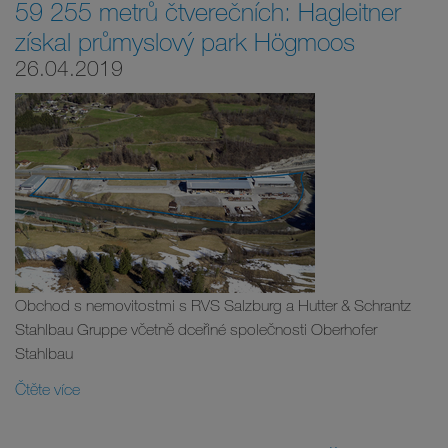
59 255 metrů čtverečních: Hagleitner
získal průmyslový park Högmoos
26.04.2019
Obchod s nemovitostmi s RVS Salzburg a Hutter & Schrantz
Stahlbau Gruppe včetně dceřiné společnosti Oberhofer
Stahlbau
Čtěte více