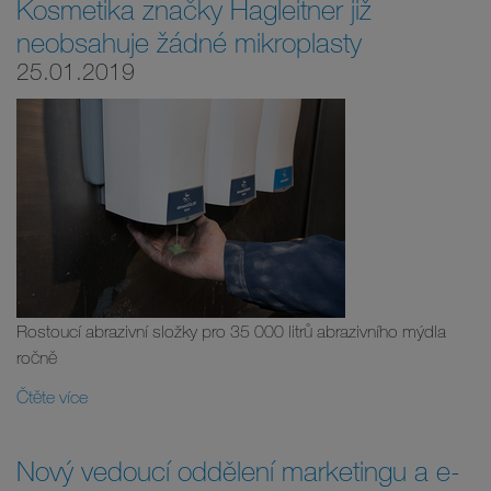
Kosmetika značky Hagleitner již
neobsahuje žádné mikroplasty
25.01.2019
Rostoucí abrazivní složky pro 35 000 litrů abrazivního mýdla
ročně
Čtěte více
Nový vedoucí oddělení marketingu a e-