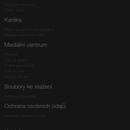
Hagleitner Academy
Časté otázky
Kariéra
Práce ve společnosti Hagleitner
Nabídky pracovních míst
Mediální centrum
Přehled
Tiskové zprávy
Portrét společnosti
Fota pro tisk
Kontakt pro tisk
Soubory ke stažení
Knihovna Hagleitner
Ochrana osobních údajů
Nastavení souborů cookie