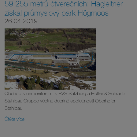
59 255 metrů čtverečních: Hagleitner
získal průmyslový park Högmoos
26.04.2019
Obchod s nemovitostmi s RVS Salzburg a Hutter & Schrantz
Stahlbau Gruppe včetně dceřiné společnosti Oberhofer
Stahlbau
Čtěte více