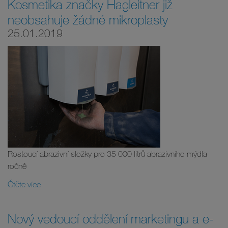
Kosmetika značky Hagleitner již
neobsahuje žádné mikroplasty
25.01.2019
Rostoucí abrazivní složky pro 35 000 litrů abrazivního mýdla
ročně
Čtěte více
Nový vedoucí oddělení marketingu a e-