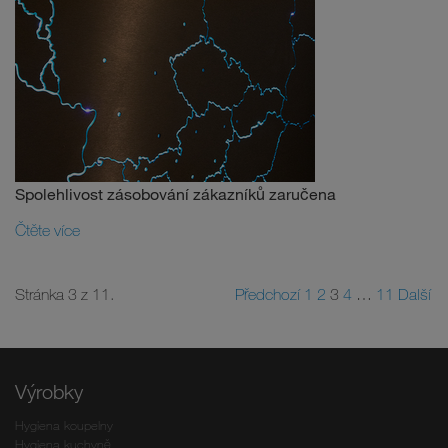
Spolehlivost zásobování zákazníků zaručena
Čtěte více
Stránka 3 z 11.
Předchozí
1
2
3
4
…
11
Další
Výrobky
Hygiena koupelny
Hygiena kuchyně