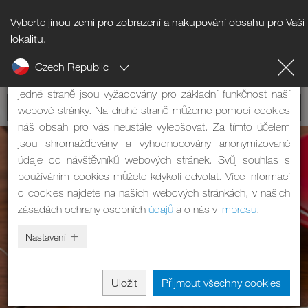
Vyberte jinou zemi pro zobrazení a nakupování obsahu pro Vaši
Upozornění na cookies
lokalitu.
Czech Republic
Naše webová stránka používá cookies. Mají dvě funkce: Na
jedné straně jsou vyžadovány pro základní funkčnost naší
webové stránky. Na druhé straně můžeme pomocí cookies
náš obsah pro vás neustále vylepšovat. Za tímto účelem
jsou shromažďovány a vyhodnocovány anonymizované
údaje od návštěvníků webových stránek. Svůj souhlas s
používáním cookies můžete kdykoli odvolat. Více informací
o cookies najdete na našich webových stránkách, v našich
zásadách ochrany osobních
údajů
a o nás v
impresu
.
Nastavení
Uložit
Přijmout všechny cookies