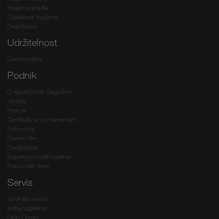
Hygiena prádla
Objektová hygiena
Dezinfekce
Udržitelnost
Greenovative
Podnik
O společnosti Hagleitner
Výroba
Historie
Certifikáty a vyznamenání
Reference
Firemní film
Dodavatelé
Export/obchodní partner
Pracoviště firmy
Servis
Vynikající servis
edibyhagleitner
Help Center