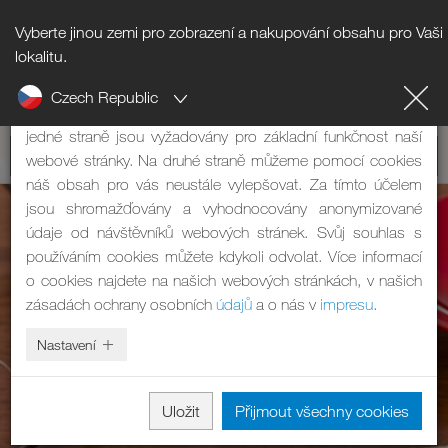
Vyberte jinou zemi pro zobrazení a nakupování obsahu pro Vaši
Upozornění na cookies
lokalitu.
Czech Republic
Naše webová stránka používá cookies. Mají dvě funkce: Na
jedné straně jsou vyžadovány pro základní funkčnost naší
webové stránky. Na druhé straně můžeme pomocí cookies
náš obsah pro vás neustále vylepšovat. Za tímto účelem
jsou shromažďovány a vyhodnocovány anonymizované
údaje od návštěvníků webových stránek. Svůj souhlas s
používáním cookies můžete kdykoli odvolat. Více informací
o cookies najdete na našich webových stránkách, v našich
zásadách ochrany osobních
údajů
a o nás v
impresu
.
Nastavení
Uložit
Přijmout všechny cookies