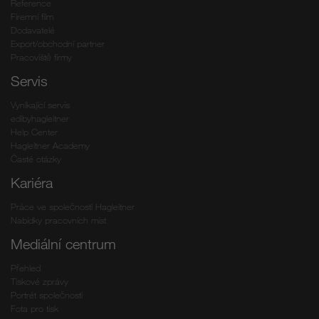
Reference
Firemní film
Dodavatelé
Export/obchodní partner
Pracoviště firmy
Servis
Vynikající servis
edibyhagleitner
Help Center
Hagleitner Academy
Časté otázky
Kariéra
Práce ve společnosti Hagleitner
Nabídky pracovních míst
Mediální centrum
Přehled
Tiskové zprávy
Portrét společnosti
Fota pro tisk