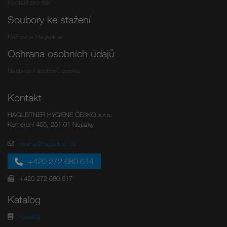
Kontakt pro tisk
Soubory ke stažení
Knihovna Hagleitner
Ochrana osobních údajů
Nastavení souborů cookie
Kontakt
HAGLEITNER HYGIENE ČESKO s.r.o.
Komercní 465, 251 01 Nupaky
praha@hagleitner.cz
+420 272 680 614
+420 272 680 617
Katalog
Katalog