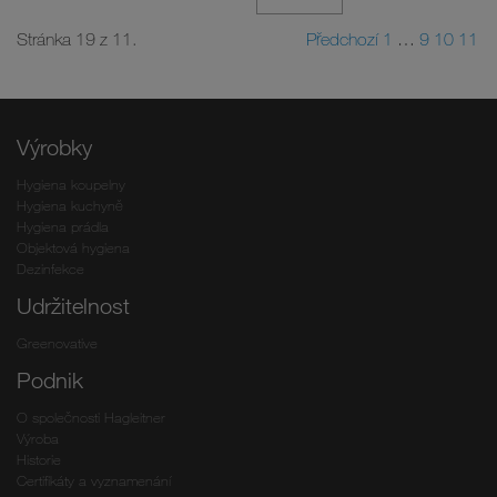
Stránka 19 z 11.
Předchozí
1
…
9
10
11
Výrobky
Hygiena koupelny
Hygiena kuchyně
Hygiena prádla
Objektová hygiena
Dezinfekce
Udržitelnost
Greenovative
Podnik
O společnosti Hagleitner
Výroba
Historie
Certifikáty a vyznamenání