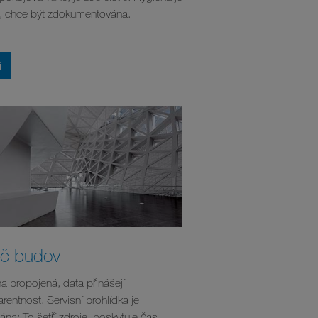
, chce být zdokumentována.
í
ič budov
a propojená, data přinášejí
rentnost. Servisní prohlídka je
ána: To šetří zdroje, poskytuje čas.