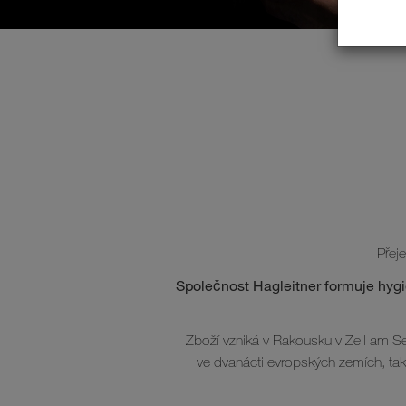
Přej
Společnost Hagleitner formuje hygie
Zboží vzniká v Rakousku v Zell am Se
ve dvanácti evropských zemích, tak