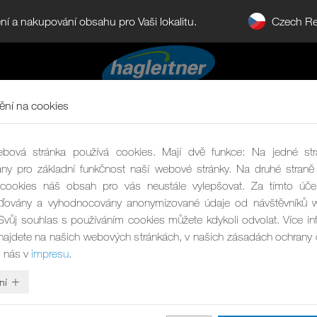
Czech Re
ní a nakupování obsahu pro Vaši lokalitu.
ní na cookies
bová stránka používá cookies. Mají dvě funkce: Na jedné str
ny pro základní funkčnost naší webové stránky. Na druhé stra
cookies náš obsah pro vás neustále vylepšovat. Za tímto úče
ďovány a vyhodnocovány anonymizované údaje od návštěvníků 
 Svůj souhlas s používáním cookies můžete kdykoli odvolat. Více in
najdete na našich webových stránkách, v našich zásadách ochrany
 nás v
impresu
.
ní