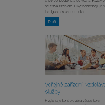
chce být pocítěna a dotýkána. Každý p
se stává zážitkem. Díky technologii je 
inteligentní a ekonomická.
Další
Veřejné zařízení, vzděláv
služby
Hygiena je kontrolována všude kolem.