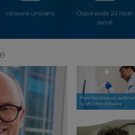
vybavené umývárny
Objednávejte 24 hodin
denně
ce
První bezdotykový automat
na vlhčené ubrousky