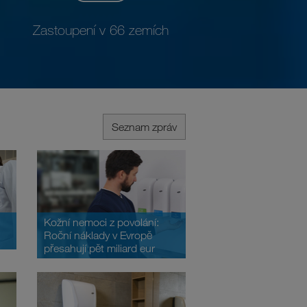
Zastoupení v 66 zemích
Seznam zpráv
Kožní nemoci z povolání:
Roční náklady v Evropě
přesahují pět miliard eur