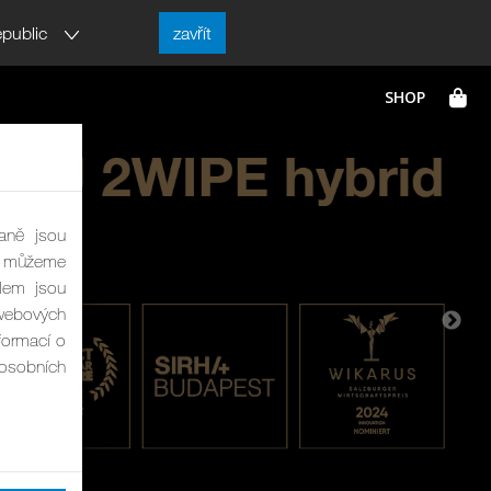
public
zavřít
aně jsou
ně můžeme
lem jsou
webových
formací o
 osobních