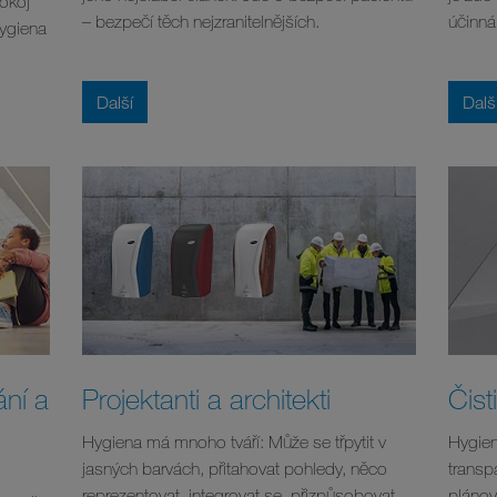
okoj
– bezpečí těch nejzranitelnějších.
účinná
hygiena
Další
Dalš
ání a
Projektanti a architekti
Čist
Hygiena má mnoho tváří: Může se třpytit v
Hygien
jasných barvách, přitahovat pohledy, něco
transpa
reprezentovat, integrovat se, přizpůsobovat
plánov