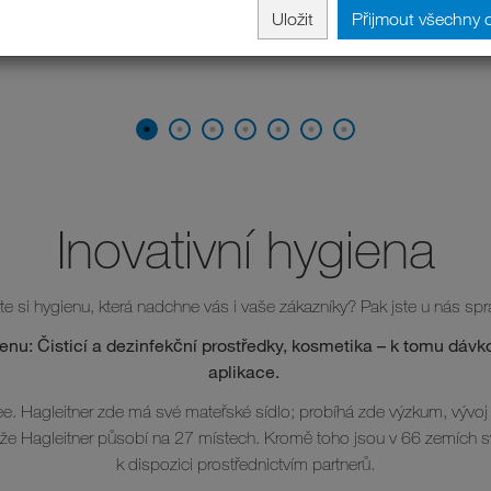
Uložit
Přijmout všechny 
Inovativní hygiena
ete si hygienu, která nadchne vás i vaše zákazníky? Pak jste u nás spr
nu: Čisticí a dezinfekční prostředky, kosmetika – k tomu dávko
aplikace.
e. Hagleitner zde má své mateřské sídlo; probíhá zde výzkum, vývoj 
že Hagleitner působí na 27 místech. Kromě toho jsou v 66 zemích s
k dispozici prostřednictvím partnerů.