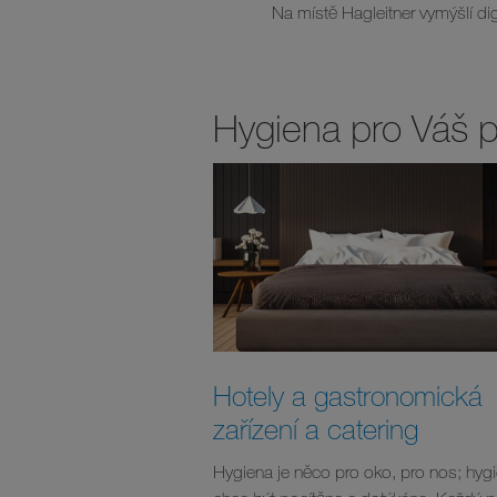
Na místě Hagleitner vymýšlí dig
Hygiena pro Váš 
Hotely a gastronomická
zařízení a catering
Hygiena je něco pro oko, pro nos; hyg