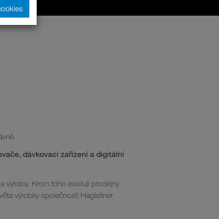
cookies
ávně.
vače, dávkovací zařízení a digitální
a výroba. Krom toho existují prodejny
věta výrobky společnosti Hagleitner