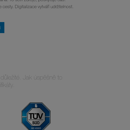
e cesty. Digitalizace vytváří udržitelnost.
í
 důležité. Jak úspěšně to
ikáty.