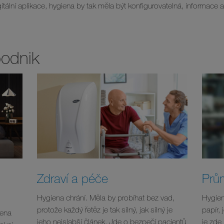
itální aplikace, hygiena by tak měla být konfigurovatelná, informace 
podnik
Zdraví a péče
Prů
Hygiena chrání. Měla by probíhat bez vad,
Hygien
protože každý řetěz je tak silný, jak silný je
papír,
iena
jeho nejslabší článek. Jde o bezpečí pacientů
je zde