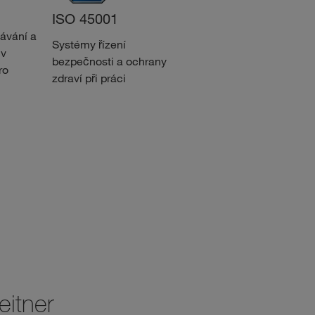
ISO 45001
ISO 14001
ávání a
Systémy řízení
Certifikované
 v
bezpečnosti a ochrany
environmentální řízení
ro
zdraví při práci
eitner