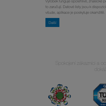
Výrobek funguje spolehlivě, znalecké 
to zaručují. Datové listy jsou k dispozici
všude, aplikace je poskytuje okamžitě.
Další
Spokojení zákazníci a oc
dokáž