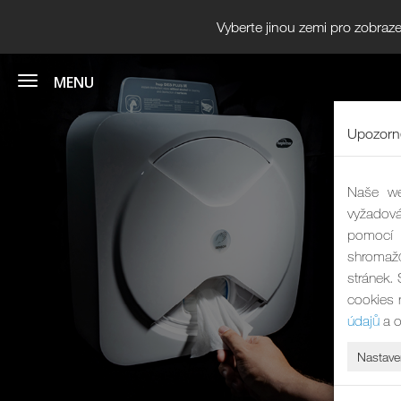
Vyberte jinou zemi pro zobraze
Upozorně
Naše we
vyžadová
pomocí 
shromaž
stránek.
cookies 
údajů
a o
Nastave