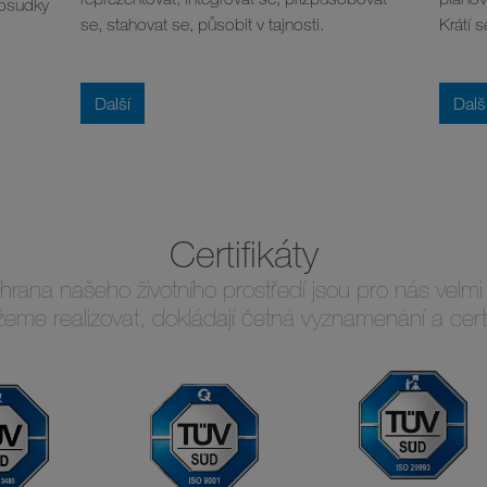
posudky
se, stahovat se, působit v tajnosti.
Krátí s
Další
Dalš
Certifikáty
hrana našeho životního prostředí jsou pro nás velmi
eme realizovat, dokládají četná vyznamenání a certif