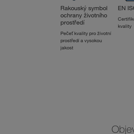
Rakouský symbol
EN IS
ochrany životního
Certifi
prostředí
kvality
Pečeť kvality pro životní
prostředí a vysokou
jakost
Objev