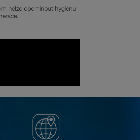
itom nelze opominout hygienu
nerace.