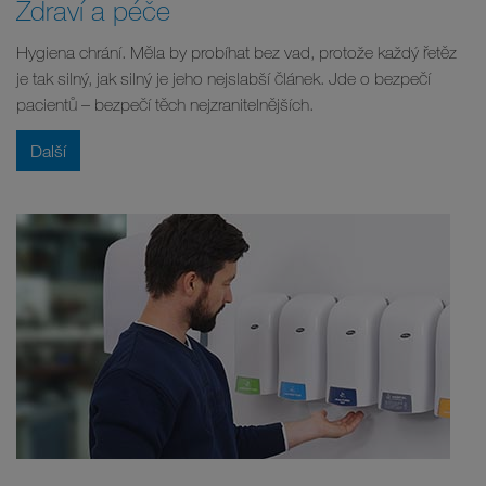
Zdraví a péče
Hygiena chrání. Měla by probíhat bez vad, protože každý řetěz
je tak silný, jak silný je jeho nejslabší článek. Jde o bezpečí
pacientů – bezpečí těch nejzranitelnějších.
Další