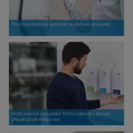
První bezdotykový automat na vlhčené ubrousky
Kožní nemoci z povolání: Roční náklady v Evropě
přesahují pět miliard eur