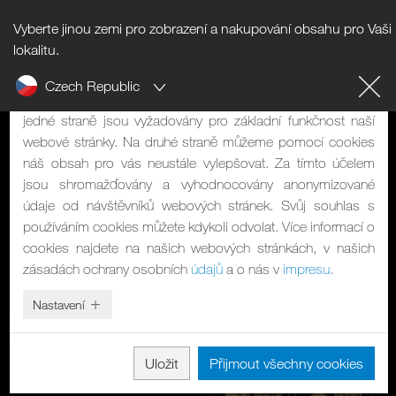
Vyberte jinou zemi pro zobrazení a nakupování obsahu pro Vaši
Upozornění na cookies
lokalitu.
Czech Republic
Naše webová stránka používá cookies. Mají dvě funkce: Na
jedné straně jsou vyžadovány pro základní funkčnost naší
webové stránky. Na druhé straně můžeme pomocí cookies
náš obsah pro vás neustále vylepšovat. Za tímto účelem
jsou shromažďovány a vyhodnocovány anonymizované
údaje od návštěvníků webových stránek. Svůj souhlas s
používáním cookies můžete kdykoli odvolat. Více informací o
cookies najdete na našich webových stránkách, v našich
zásadách ochrany osobních
údajů
a o nás v
impresu
.
Nastavení
Uložit
Přijmout všechny cookies