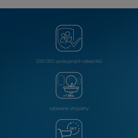
230 000 spokojených zákazníků
vybavené umývárny