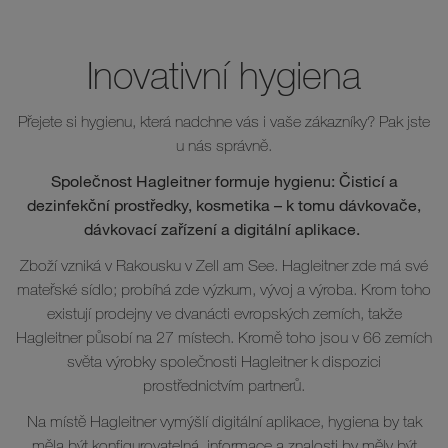
Inovativní hygiena
Přejete si hygienu, která nadchne vás i vaše zákazníky? Pak jste
u nás správně.
Společnost Hagleitner formuje hygienu: Čisticí a
dezinfekční prostředky, kosmetika – k tomu dávkovače,
dávkovací zařízení a digitální aplikace.
Zboží vzniká v Rakousku v Zell am See. Hagleitner zde má své
mateřské sídlo; probíhá zde výzkum, vývoj a výroba. Krom toho
existují prodejny ve dvanácti evropských zemích, takže
Hagleitner působí na 27 místech. Kromě toho jsou v 66 zemích
světa výrobky společnosti Hagleitner k dispozici
prostřednictvím partnerů.
Na místě Hagleitner vymýšlí digitální aplikace, hygiena by tak
měla být konfigurovatelná, informace a znalosti by měly být