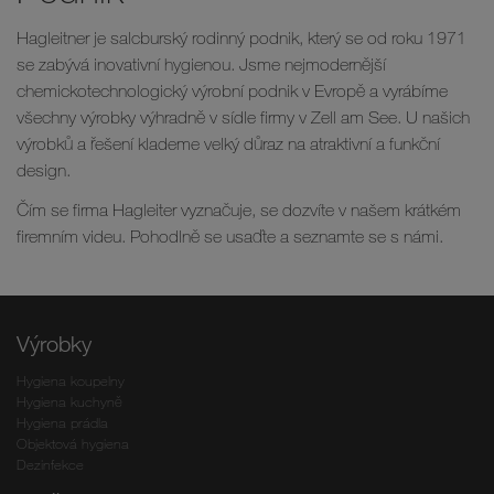
Hagleitner je salcburský rodinný podnik, který se od roku 1971
se zabývá inovativní hygienou. Jsme nejmodernější
chemickotechnologický výrobní podnik v Evropě a vyrábíme
všechny výrobky výhradně v sídle firmy v Zell am See. U našich
výrobků a řešení klademe velký důraz na atraktivní a funkční
design.
Čím se firma Hagleiter vyznačuje, se dozvíte v našem krátkém
firemním videu. Pohodlně se usaďte a seznamte se s námi.
Výrobky
Hygiena koupelny
Hygiena kuchyně
Hygiena prádla
Objektová hygiena
Dezinfekce