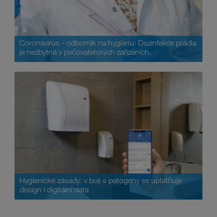
Coronavirus - odborník na hygienu: Dezinfekce prádla
je nezbytná v pečovatelských zařízeních.
Hygienické zásady: v boji s patogeny se uplatňuje
design i digitální data