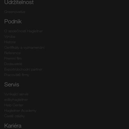
Udržitelnost
Greenovative
Podnik
O společnosti Hagleitner
Výroba
Historie
Certifikáty a vyznamenání
Reference
Firemní film
Dodavatelé
Export/obchodní partner
Pracoviště firmy
Servis
Vynikající servis
edibyhagleitner
Help Center
Hagleitner Academy
Časté otázky
Kariéra