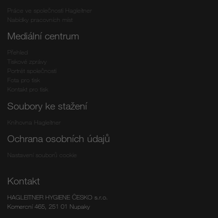
Práce ve společnosti Hagleitner
Nabídky pracovních míst
Mediální centrum
Přehled
Tiskové zprávy
Portrét společnosti
Fota pro tisk
Kontakt pro tisk
Soubory ke stažení
Knihovna Hagleitner
Ochrana osobních údajů
Nastavení souborů cookie
Kontakt
HAGLEITNER HYGIENE ČESKO s.r.o.
Komercní 465, 251 01 Nupaky