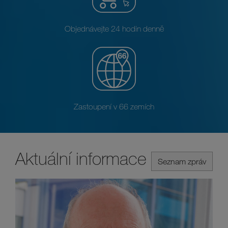
Objednávejte 24 hodin denně
Zastoupení v 66 zemích
Aktuální informace
Seznam zpráv