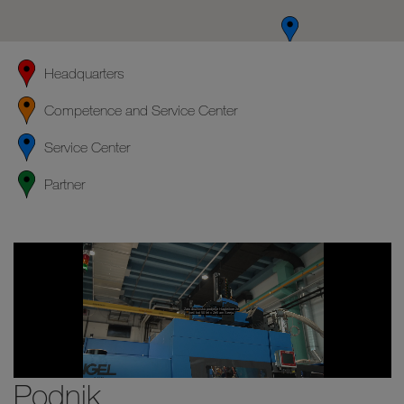
Headquarters
Competence and Service Center
Service Center
Partner
Podnik