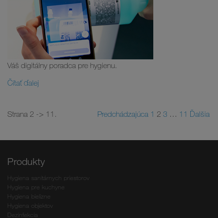
Váš digitálny poradca pre hygienu.
Čítať ďalej
Strana 2 -> 11.
Predchádzajúca
1
2
3
…
11
Ďalšia
Produkty
Hygiena sanitárnych priestorov
Hygiena pre kuchyne
Hygiena bielizne
Hygiena objektov
Dezinfekcia