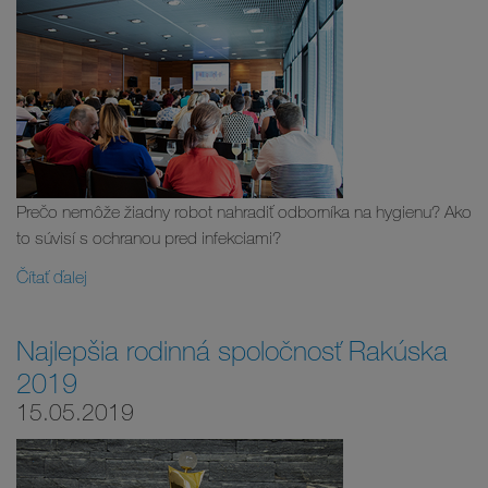
Prečo nemôže žiadny robot nahradiť odborníka na hygienu? Ako
to súvisí s ochranou pred infekciami?
Čítať ďalej
Najlepšia rodinná spoločnosť Rakúska
2019
15.05.2019