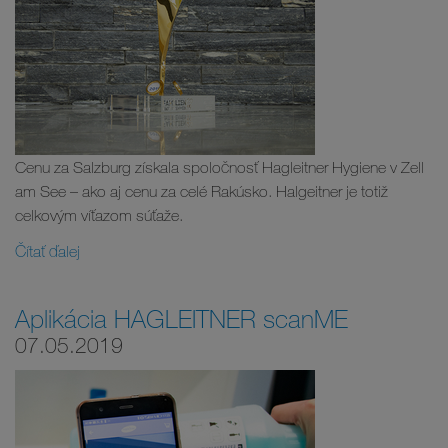
Cenu za Salzburg získala spoločnosť Hagleitner Hygiene v Zell
am See – ako aj cenu za celé Rakúsko. Halgeitner je totiž
celkovým víťazom súťaže.
Čítať ďalej
Aplikácia HAGLEITNER scanME
07.05.2019