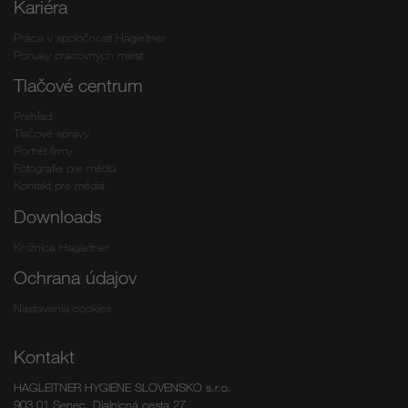
Kariéra
Práca v spoločnosti Hagleitner
Ponuky pracovných miest
Tlačové centrum
Prehľad
Tlačové správy
Portrét firmy
Fotografie pre médiá
Kontakt pre médiá
Downloads
Knižnica Hagleitner
Ochrana údajov
Nastavenia cookies
Kontakt
HAGLEITNER HYGIENE SLOVENSKO s.r.o.
903 01 Senec, Dialnicná cesta 27