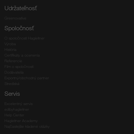
Udržateľnosť
Greenovative
Spoločnosť
O spoločnosti Hagleitner
Výroba
História
Certifikáty a ocenenia
Referencie
Film o spoločnosti
Dodávatelia
Exportný/obchodný partner
Strediská
Servis
Excelentný servis
edibyhagleitner
Help Center
Hagleitner Academy
Najčastejšie kladené otázky