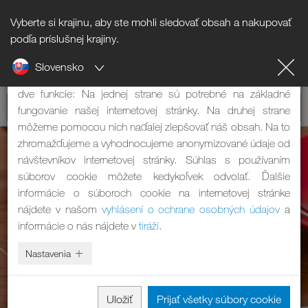
Vyberte si krajinu, aby ste mohli sledovať obsah a nakupovať
Informácie o súboroch cookie
podľa príslušnej krajiny.
Slovensko
Naša internetová stránka používa súbory cookie. Tie majú
dve funkcie: Na jednej strane sú potrebné na základné
fungovanie našej internetovej stránky. Na druhej strane
môžeme pomocou nich naďalej zlepšovať náš obsah. Na to
zhromažďujeme a vyhodnocujeme anonymizované údaje od
návštevníkov internetovej stránky. Súhlas s používaním
súborov cookie môžete kedykoľvek odvolať. Ďalšie
informácie o súboroch cookie na internetovej stránke
nájdete v našom
vyhlásení o ochrane osobných údajov
a
informácie o nás nájdete v
tiráži
.
Nastavenia
Uložiť
Prijať všetky súbory cookie