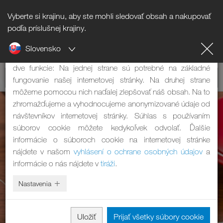
Vyberte si krajinu, aby ste mohli sledovať obsah a nakupovať
Informácie o súboroch cookie
podľa príslušnej krajiny.
Slovensko
Naša internetová stránka používa súbory cookie. Tie majú
dve funkcie: Na jednej strane sú potrebné na základné
fungovanie našej internetovej stránky. Na druhej strane
môžeme pomocou nich naďalej zlepšovať náš obsah. Na to
zhromažďujeme a vyhodnocujeme anonymizované údaje od
návštevníkov internetovej stránky. Súhlas s používaním
súborov cookie môžete kedykoľvek odvolať. Ďalšie
informácie o súboroch cookie na internetovej stránke
nájdete v našom
vyhlásení o ochrane osobných údajov
a
informácie o nás nájdete v
tiráži
.
Nastavenia
Uložiť
Prijať všetky súbory cookie