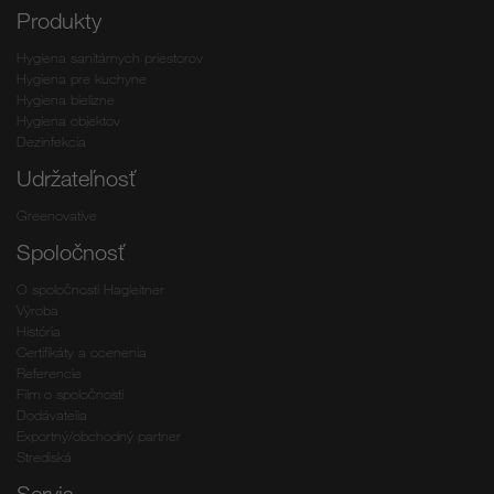
Produkty
Hygiena sanitárnych priestorov
Hygiena pre kuchyne
Hygiena bielizne
Hygiena objektov
Dezinfekcia
Udržateľnosť
Greenovative
Spoločnosť
O spoločnosti Hagleitner
Výroba
História
Certifikáty a ocenenia
Referencie
Film o spoločnosti
Dodávatelia
Exportný/obchodný partner
Strediská
Servis