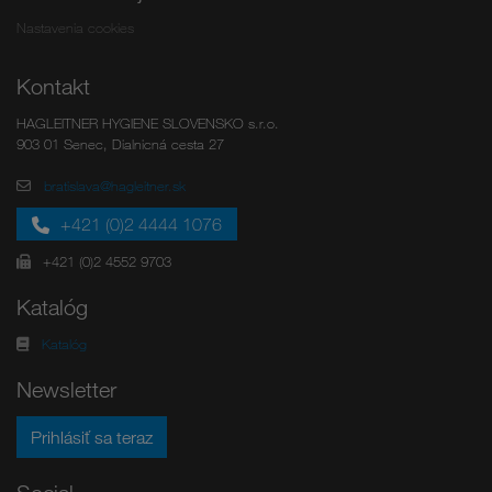
Nastavenia cookies
Kontakt
HAGLEITNER HYGIENE SLOVENSKO s.r.o.
903 01 Senec, Dialnicná cesta 27
bratislava@hagleitner.sk
+421 (0)2 4444 1076
+421 (0)2 4552 9703
Katalóg
Katalóg
Newsletter
Prihlásiť sa teraz