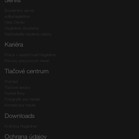
Excelentný servis
edibyhagleitner
Help Center
Hagleitner Academy
Najčastejšie kladené otázky
Kariéra
Práca v spoločnosti Hagleitner
Ponuky pracovných miest
Tlačové centrum
Prehľad
Tlačové správy
Portrét firmy
Fotografie pre médiá
Kontakt pre médiá
Downloads
Knižnica Hagleitner
Ochrana údajov