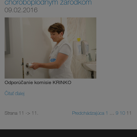
choroboplodným zárodkom
09.02.2016
Odporúčanie komisie KRINKO
Čítať ďalej
Strana 11 -> 11.
Predchádzajúca
1
…
9
10
11