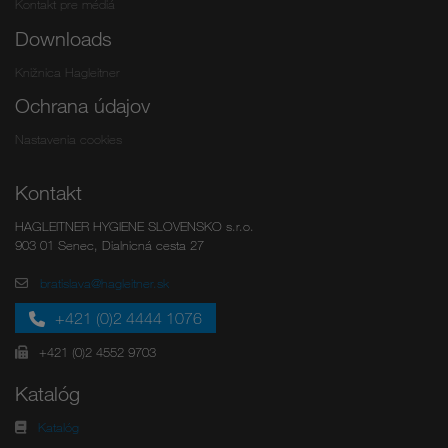
Kontakt pre médiá
Downloads
Knižnica Hagleitner
Ochrana údajov
Nastavenia cookies
Kontakt
HAGLEITNER HYGIENE SLOVENSKO s.r.o.
903 01 Senec, Dialnicná cesta 27
bratislava@hagleitner.sk
+421 (0)2 4444 1076
+421 (0)2 4552 9703
Katalóg
Katalóg