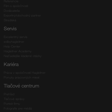
Referencie
Film o spoločnosti
Dodávatelia
Exportný/obchodný partner
Strediská
Servis
Excelentný servis
edibyhagleitner
Help Center
Hagleitner Academy
Najčastejšie kladené otázky
Kariéra
Práca v spoločnosti Hagleitner
Ponuky pracovných miest
Tlačové centrum
Prehľad
Tlačové správy
Portrét firmy
Fotografie pre médiá