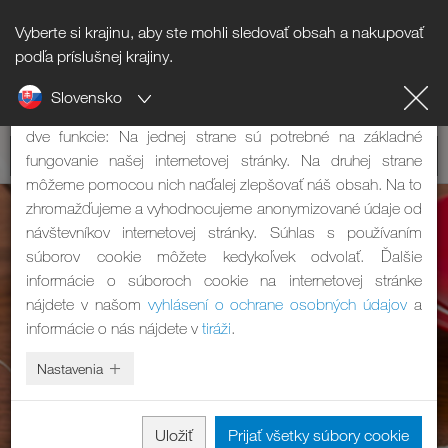
Vyberte si krajinu, aby ste mohli sledovať obsah a nakupovať
Informácie o súboroch cookie
podľa príslušnej krajiny.
Slovensko
Naša internetová stránka používa súbory cookie. Tie majú
dve funkcie: Na jednej strane sú potrebné na základné
fungovanie našej internetovej stránky. Na druhej strane
môžeme pomocou nich naďalej zlepšovať náš obsah. Na to
zhromažďujeme a vyhodnocujeme anonymizované údaje od
návštevníkov internetovej stránky. Súhlas s používaním
súborov cookie môžete kedykoľvek odvolať. Ďalšie
informácie o súboroch cookie na internetovej stránke
nájdete v našom
vyhlásení o ochrane osobných údajov
a
informácie o nás nájdete v
tiráži
.
Nastavenia
Uložiť
Prijať všetky súbory cookie