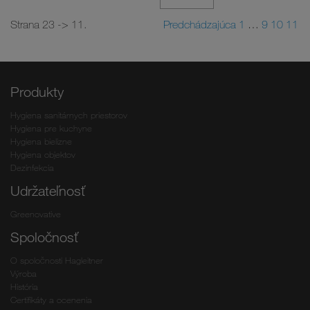
Strana 23 -> 11.
Predchádzajúca
1
…
9
10
11
Produkty
Hygiena sanitárnych priestorov
Hygiena pre kuchyne
Hygiena bielizne
Hygiena objektov
Dezinfekcia
Udržateľnosť
Greenovative
Spoločnosť
O spoločnosti Hagleitner
Výroba
História
Certifikáty a ocenenia