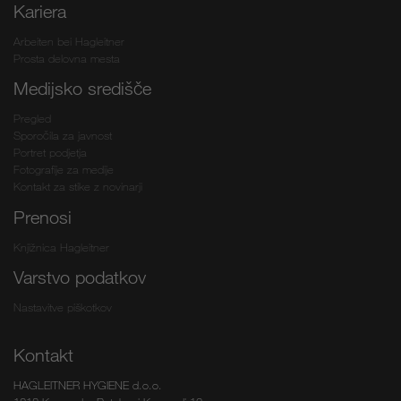
Kariera
Arbeiten bei Hagleitner
Prosta delovna mesta
Medijsko središče
Pregled
Sporočila za javnost
Portret podjetja
Fotografije za medije
Kontakt za stike z novinarji
Prenosi
Knjižnica Hagleitner
Varstvo podatkov
Nastavitve piškotkov
Kontakt
HAGLEITNER HYGIENE d.o.o.