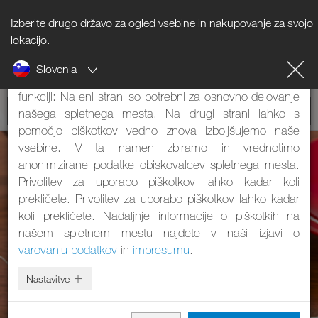
Izberite drugo državo za ogled vsebine in nakupovanje za svojo
Napotki o piškotkih
lokacijo.
Slovenia
Naše spletno mesto uporablja piškotke. Ti imajo dve
funkciji: Na eni strani so potrebni za osnovno delovanje
našega spletnega mesta. Na drugi strani lahko s
pomočjo piškotkov vedno znova izboljšujemo naše
vsebine. V ta namen zbiramo in vrednotimo
anonimizirane podatke obiskovalcev spletnega mesta.
Privolitev za uporabo piškotkov lahko kadar koli
prekličete. Privolitev za uporabo piškotkov lahko kadar
koli prekličete. Nadaljnje informacije o piškotkih na
našem spletnem mestu najdete v naši izjavi o
varovanju podatkov
in
impresumu
.
Nastavitve