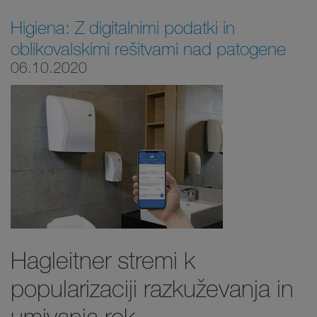
Higiena: Z digitalnimi podatki in
oblikovalskimi rešitvami nad patogene
06.10.2020
Hagleitner stremi k
popularizaciji razkuževanja in
umivanja rok