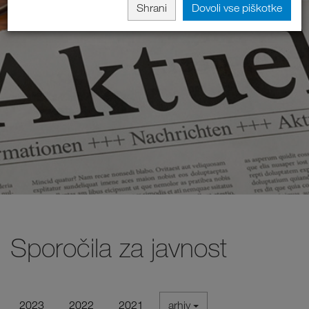
Shrani
Dovoli vse piškotke
Sporočila za javnost
2023
2022
2021
arhiv