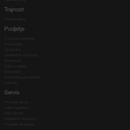
Trajnost
Greenovative
Podjetje
O družbi Hagleitner
Proizvodnja
Zgodovina
Certifikati in priznanja
Reference
Video podjetja
Dobavitelji
Izvozni/trgovski partner
Lokacije
Servis
Vrhunski servis
edibyhagleitner
Help Center
Hagleitner Academy
Pogosta vprašanja