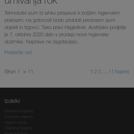
Tehnološki izum bi lahko prispeval k boljšim higienskim
praksam; na gotovosti bodo pridobili predvsem javni
objekti in trgovci. Tako pravi Hagleitner. Avstrijsko podjetje
je 7. oktobra 2020 dalo v prodajo nove higienske
dozirnike. Naprave ne zagotavljajo...
Preberite več
Stran 1 -> 11.
1
2
3
…
11
Naprej
Izdelki
Sanitarna higiena
Kuhinjska higiena
Higiena perila
Objektna higiena
Razkuževanje