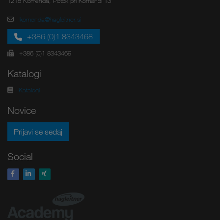
1218 Komenda, Potok pri Komendi 13
komenda@hagleitner.si
+386 (0)1 8343468
+386 (0)1 8343469
Katalogi
Katalogi
Novice
Prijavi se sedaj
Social