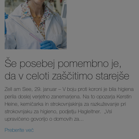
Še posebej pomembno je,
da v celoti zaščitimo starejše
Zell am See, 29. januar – V boju proti koroni je bila higiena
perila doslej verjetno zanemarjena. Na to opozarja Kerstin
Heine, kemičarka in strokovnjakinja za razkuževanje pri
strokovnjaku za higieno, podjetju Hagleitner. „Vsi
upravičeno govorijo o domovih za...
Preberite več