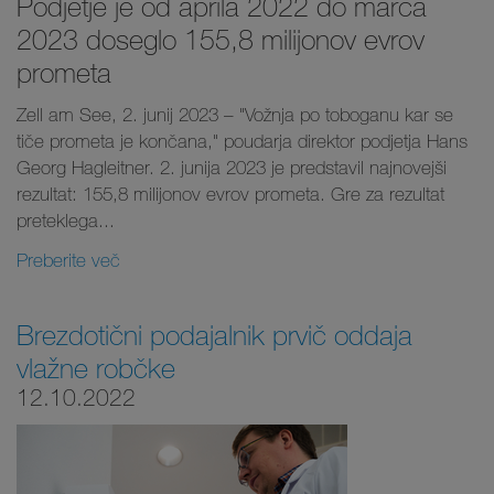
Podjetje je od aprila 2022 do marca
2023 doseglo 155,8 milijonov evrov
prometa
Zell am See, 2. junij 2023 – "Vožnja po toboganu kar se
tiče prometa je končana," poudarja direktor podjetja Hans
Georg Hagleitner. 2. junija 2023 je predstavil najnovejši
rezultat: 155,8 milijonov evrov prometa. Gre za rezultat
preteklega...
Preberite več
Brezdotični podajalnik prvič oddaja
vlažne robčke
12.10.2022