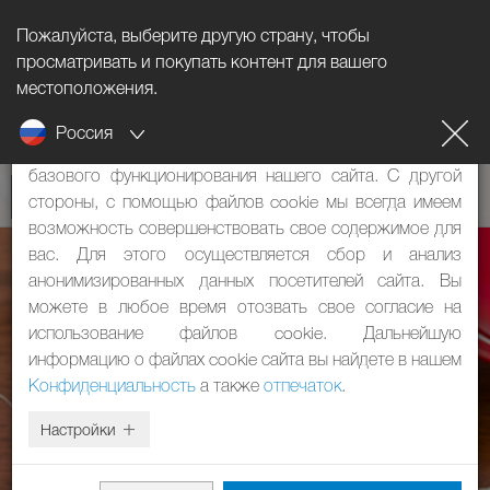
Пожалуйста, выберите другую страну, чтобы
Информация о файлах cookie
просматривать и покупать контент для вашего
местоположения.
Наш сайт использует файлы cookie. Они имеют две
Россия
функции: с одной стороны, они необходимы для
базового функционирования нашего сайта. С другой
стороны, с помощью файлов cookie мы всегда имеем
возможность совершенствовать свое содержимое для
вас. Для этого осуществляется сбор и анализ
анонимизированных данных посетителей сайта. Вы
можете в любое время отозвать свое согласие на
использование файлов cookie. Дальнейшую
информацию о файлах cookie сайта вы найдете в нашем
Конфиденциальность
а также
отпечаток
.
Настройки