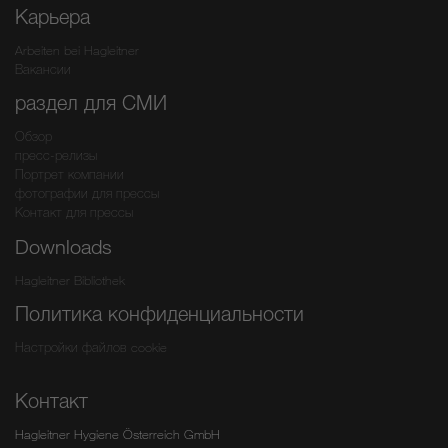
Карьера
Arbeiten bei Hagleitner
Вакансии
раздел для СМИ
Обзор
пресс-релизы
Портрет компании
фотографии для прессы
Контакт для прессы
Downloads
Hagleitner Bibliothek
Политика конфиденциальности
Настройки файлов cookie
Контакт
Hagleitner Hygiene Österreich GmbH