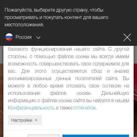
Пожалуйста, выберите другую страну, чтобы
Информация о файлах cookie
просматривать и покупать контент для вашего
местоположения.
Наш сайт использует файлы cookie. Они имеют две
Россия
функции: с одной стороны, они необходимы для
базового функционирования нашего сайта. С другой
стороны, с помощью файлов cookie мы всегда имеем
возможность совершенствовать свое содержимое для
вас. Для этого осуществляется сбор и анализ
анонимизированных данных посетителей сайта. Вы
можете в любое время отозвать свое согласие на
использование файлов cookie. Дальнейшую
информацию о файлах cookie сайта вы найдете в нашем
Конфиденциальность
а также
отпечаток
.
Настройки