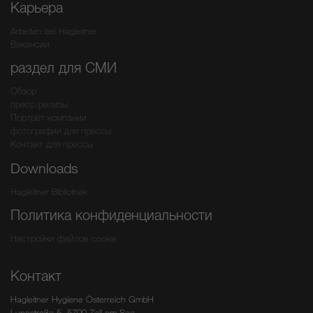
Карьера
Arbeiten bei Hagleitner
Вакансии
раздел для СМИ
Обзор
пресс-релизы
Портрет компании
фотографии для прессы
Контакт для прессы
Downloads
Hagleitner Bibliothek
Политика конфиденциальности
Настройки файлов cookie
Контакт
Hagleitner Hygiene Österreich GmbH
Lunastraße 5, 5700 Zell am See