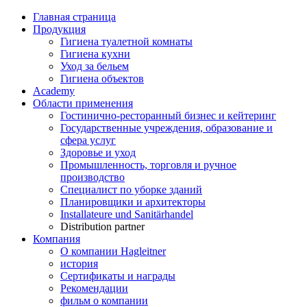
Главная страница
Продукция
Гигиена туалетной комнаты
Гигиена кухни
Уход за бельем
Гигиена объектов
Academy
Области применения
Гостинично-ресторанный бизнес и кейтеринг
Государственные учреждения, образование и
сфера услуг
Здоровье и уход
Промышленность, торговля и ручное
производство
Специалист по уборке зданий
Планировщики и архитекторы
Installateure und Sanitärhandel
Distribution partner
Компания
О компании Hagleitner
история
Сертификаты и награды
Рекомендации
фильм о компании