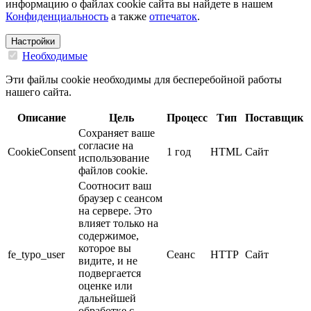
информацию о файлах cookie сайта вы найдете в нашем
Конфиденциальность
а также
отпечаток
.
Настройки
Необходимые
Эти файлы cookie необходимы для бесперебойной работы
нашего сайта.
Описание
Цель
Процесс
Тип
Поставщик
Сохраняет ваше
согласие на
CookieConsent
1 год
HTML
Сайт
использование
файлов cookie.
Соотносит ваш
браузер с сеансом
на сервере. Это
влияет только на
содержимое,
которое вы
fe_typo_user
Сеанс
HTTP
Сайт
видите, и не
подвергается
оценке или
дальнейшей
обработке с