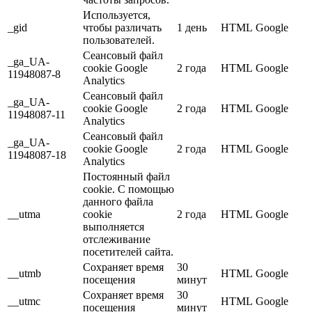
Используется,
_gid
чтобы различать
1 день
HTML
Google
пользователей.
Сеансовый файл
_ga_UA-
cookie Google
2 года
HTML
Google
11948087-8
Analytics
Сеансовый файл
_ga_UA-
cookie Google
2 года
HTML
Google
11948087-11
Analytics
Сеансовый файл
_ga_UA-
cookie Google
2 года
HTML
Google
11948087-18
Analytics
Постоянный файл
cookie. С помощью
данного файла
__utma
cookie
2 года
HTML
Google
выполняется
отслеживание
посетителей сайта.
Сохраняет время
30
__utmb
HTML
Google
посещения
минут
Сохраняет время
30
__utmc
HTML
Google
посещения
минут