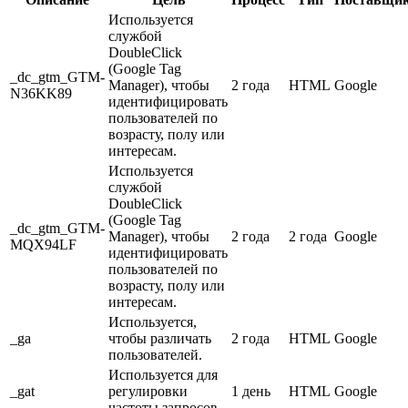
Используется
службой
DoubleClick
(Google Tag
_dc_gtm_GTM-
Manager), чтобы
2 года
HTML
Google
N36KK89
идентифицировать
пользователей по
возрасту, полу или
интересам.
Используется
службой
DoubleClick
(Google Tag
_dc_gtm_GTM-
Manager), чтобы
2 года
2 года
Google
MQX94LF
идентифицировать
пользователей по
возрасту, полу или
интересам.
Используется,
_ga
чтобы различать
2 года
HTML
Google
пользователей.
Используется для
_gat
регулировки
1 день
HTML
Google
частоты запросов.