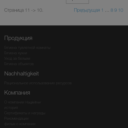
Страница 11 -> 10.
Предыдущая
1
…
8
9
10
Продукция
Гигиена туалетной комнаты
Гигиена кухни
Уход за бельем
Гигиена объектов
Nachhaltigkeit
Рациональное использование ресурсов
Компания
О компании Hagleitner
история
Сертификаты и награды
Рекомендации
фильм о компании