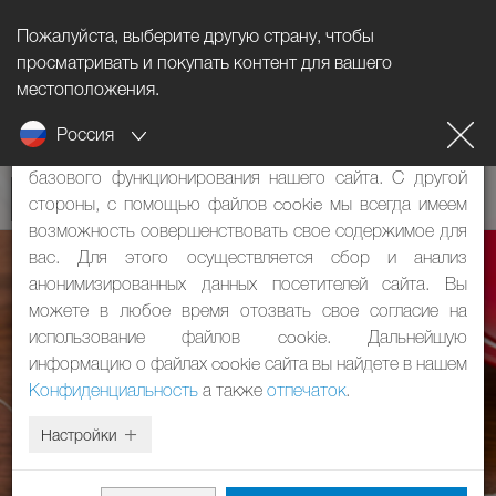
Пожалуйста, выберите другую страну, чтобы
Информация о файлах cookie
просматривать и покупать контент для вашего
местоположения.
Наш сайт использует файлы cookie. Они имеют две
Россия
функции: с одной стороны, они необходимы для
базового функционирования нашего сайта. С другой
стороны, с помощью файлов cookie мы всегда имеем
возможность совершенствовать свое содержимое для
вас. Для этого осуществляется сбор и анализ
анонимизированных данных посетителей сайта. Вы
можете в любое время отозвать свое согласие на
использование файлов cookie. Дальнейшую
информацию о файлах cookie сайта вы найдете в нашем
Конфиденциальность
а также
отпечаток
.
Настройки