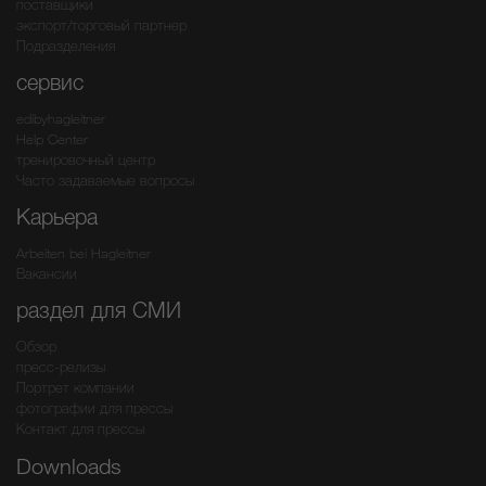
поставщики
экспорт/торговый партнер
Подразделения
сервис
edibyhagleitner
Help Center
тренировочный центр
Часто задаваемые вопросы
Карьера
Arbeiten bei Hagleitner
Вакансии
раздел для СМИ
Обзор
пресс-релизы
Портрет компании
фотографии для прессы
Контакт для прессы
Downloads