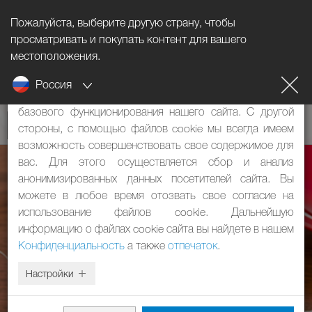
Пожалуйста, выберите другую страну, чтобы
Информация о файлах cookie
просматривать и покупать контент для вашего
местоположения.
Наш сайт использует файлы cookie. Они имеют две
Россия
функции: с одной стороны, они необходимы для
базового функционирования нашего сайта. С другой
стороны, с помощью файлов cookie мы всегда имеем
возможность совершенствовать свое содержимое для
вас. Для этого осуществляется сбор и анализ
анонимизированных данных посетителей сайта. Вы
можете в любое время отозвать свое согласие на
использование файлов cookie. Дальнейшую
информацию о файлах cookie сайта вы найдете в нашем
Конфиденциальность
а также
отпечаток
.
Настройки