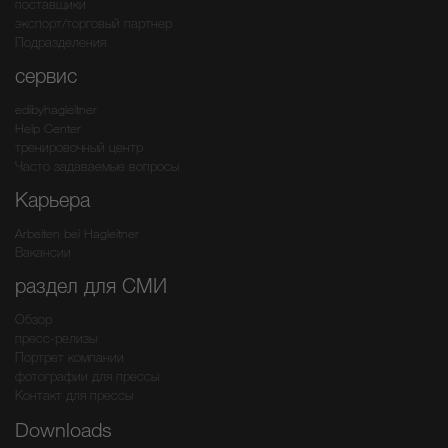
поставщики
экспорт/торговый партнер
Подразделения
сервис
edibyhagleitner
Help Center
тренировочный центр
Часто задаваемые вопросы
Карьера
Arbeiten bei Hagleitner
Вакансии
раздел для СМИ
Обзор
пресс-релизы
Портрет компании
фотографии для прессы
Контакт для прессы
Downloads