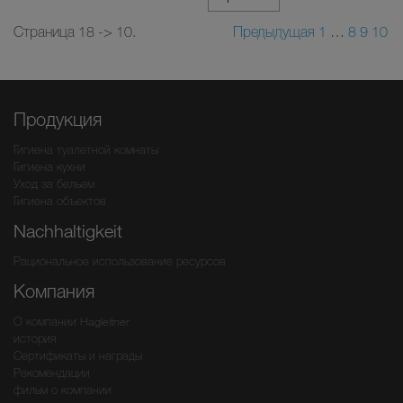
Страница 18 -> 10.
Предыдущая
1
…
8
9
10
Продукция
Гигиена туалетной комнаты
Гигиена кухни
Уход за бельем
Гигиена объектов
Nachhaltigkeit
Рациональное использование ресурсов
Компания
О компании Hagleitner
история
Сертификаты и награды
Рекомендации
фильм о компании