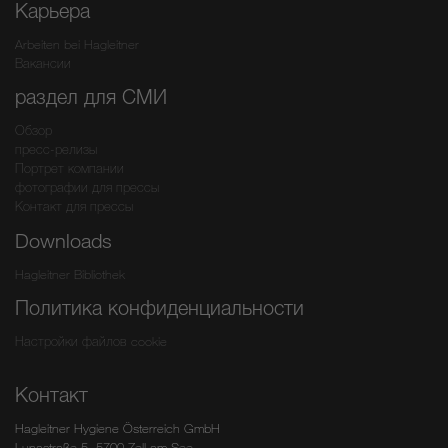
Карьера
Arbeiten bei Hagleitner
Вакансии
раздел для СМИ
Обзор
пресс-релизы
Портрет компании
фотографии для прессы
Контакт для прессы
Downloads
Hagleitner Bibliothek
Политика конфиденциальности
Настройки файлов cookie
Контакт
Hagleitner Hygiene Österreich GmbH
Lunastraße 5, 5700 Zell am See