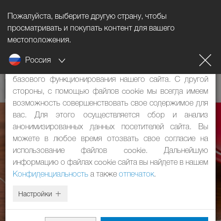
Пожалуйста, выберите другую страну, чтобы
Информация о файлах cookie
просматривать и покупать контент для вашего
местоположения.
Наш сайт использует файлы cookie. Они имеют две
Россия
функции: с одной стороны, они необходимы для
базового функционирования нашего сайта. С другой
стороны, с помощью файлов cookie мы всегда имеем
возможность совершенствовать свое содержимое для
вас. Для этого осуществляется сбор и анализ
анонимизированных данных посетителей сайта. Вы
можете в любое время отозвать свое согласие на
использование файлов cookie. Дальнейшую
информацию о файлах cookie сайта вы найдете в нашем
Конфиденциальность
а также
отпечаток
.
Настройки