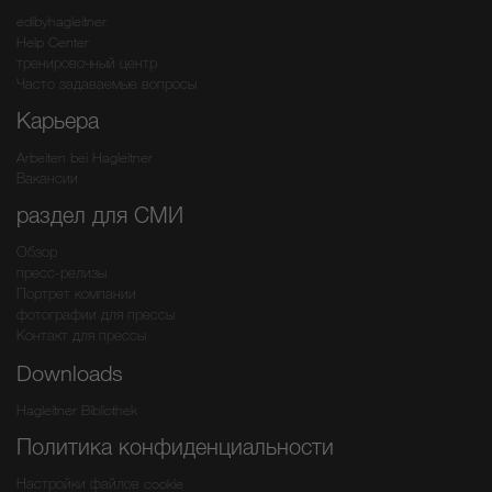
edibyhagleitner
Help Center
тренировочный центр
Часто задаваемые вопросы
Карьера
Arbeiten bei Hagleitner
Вакансии
раздел для СМИ
Обзор
пресс-релизы
Портрет компании
фотографии для прессы
Контакт для прессы
Downloads
Hagleitner Bibliothek
Политика конфиденциальности
Настройки файлов cookie