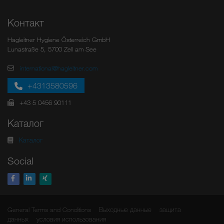
Контакт
Hagleitner Hygiene Österreich GmbH
Lunastraße 5, 5700 Zell am See
international@hagleitner.com
+4313580596
+43 5 0456 90111
Каталог
Каталог
Social
General Terms and Conditions
Выходные данные
защита
данных
условия использования