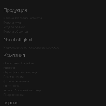
Продукция
Гигиена туалетной комнаты
Гигиена кухни
Уход за бельем
Гигиена объектов
Nachhaltigkeit
Рациональное использование ресурсов
Компания
О компании Hagleitner
история
Сертификаты и награды
Рекомендации
фильм о компании
поставщики
экспорт/торговый партнер
Подразделения
сервис