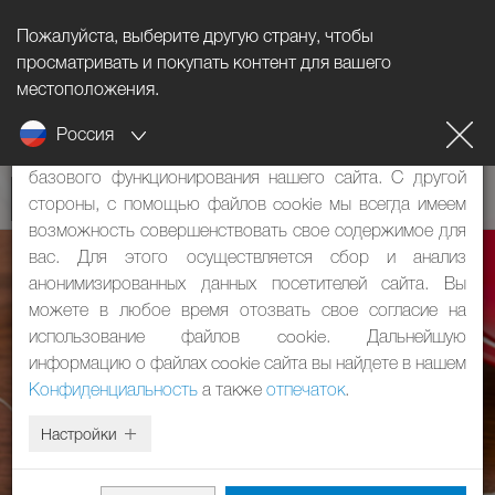
Пожалуйста, выберите другую страну, чтобы
Информация о файлах cookie
просматривать и покупать контент для вашего
местоположения.
Наш сайт использует файлы cookie. Они имеют две
Россия
функции: с одной стороны, они необходимы для
базового функционирования нашего сайта. С другой
стороны, с помощью файлов cookie мы всегда имеем
возможность совершенствовать свое содержимое для
вас. Для этого осуществляется сбор и анализ
анонимизированных данных посетителей сайта. Вы
можете в любое время отозвать свое согласие на
использование файлов cookie. Дальнейшую
информацию о файлах cookie сайта вы найдете в нашем
Конфиденциальность
а также
отпечаток
.
Настройки