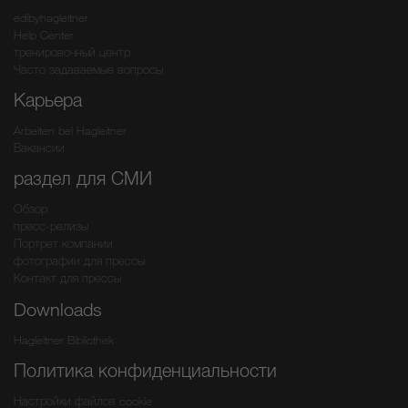
edibyhagleitner
Help Center
тренировочный центр
Часто задаваемые вопросы
Карьера
Arbeiten bei Hagleitner
Вакансии
раздел для СМИ
Обзор
пресс-релизы
Портрет компании
фотографии для прессы
Контакт для прессы
Downloads
Hagleitner Bibliothek
Политика конфиденциальности
Настройки файлов cookie