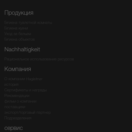
Продукция
Гигиена туалетной комнаты
Гигиена кухни
Уход за бельем
Гигиена объектов
Nachhaltigkeit
Рациональное использование ресурсов
Компания
О компании Hagleitner
история
Сертификаты и награды
Рекомендации
фильм о компании
поставщики
экспорт/торговый партнер
Подразделения
сервис