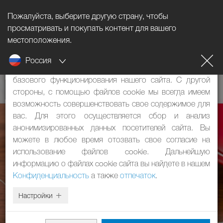
Пожалуйста, выберите другую страну, чтобы
Информация о файлах cookie
просматривать и покупать контент для вашего
местоположения.
Наш сайт использует файлы cookie. Они имеют две
Россия
функции: с одной стороны, они необходимы для
базового функционирования нашего сайта. С другой
стороны, с помощью файлов cookie мы всегда имеем
возможность совершенствовать свое содержимое для
вас. Для этого осуществляется сбор и анализ
анонимизированных данных посетителей сайта. Вы
можете в любое время отозвать свое согласие на
использование файлов cookie. Дальнейшую
информацию о файлах cookie сайта вы найдете в нашем
Конфиденциальность
а также
отпечаток
.
Настройки