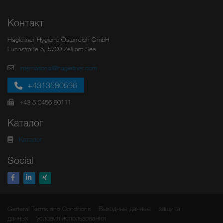
Контакт
Hagleitner Hygiene Österreich GmbH
Lunastraße 5, 5700 Zell am See
international@hagleitner.com
+4313580596
+43 5 0456 90111
Каталог
Каталог
Social
General Terms and Conditions
Выходные данные
защита
данных
условия использования