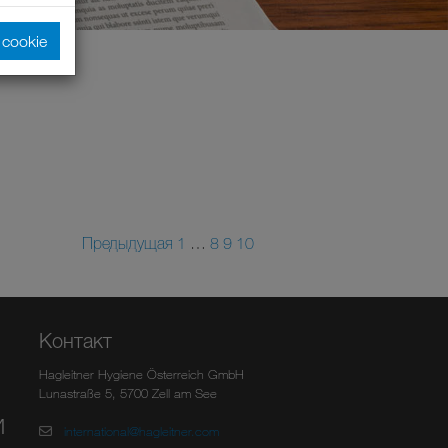
cookie
Предыдущая
1
…
8
9
10
Контакт
Hagleitner Hygiene Österreich GmbH
Lunastraße 5, 5700 Zell am See
И
international@hagleitner.com