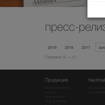
пресс-рели
2019
2018
2017
ар
Страница 15 -> 10.
Продукция
Nachhalt
Гигиена туалетной
Рациональн
комнаты
использова
Гигиена кухни
Уход за бельем