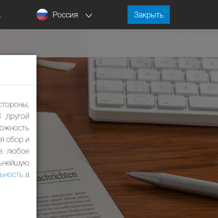
Россия
.
Закрыть
стороны,
С другой
ожность
я сбор и
 в любое
льнейшую
ьность
а