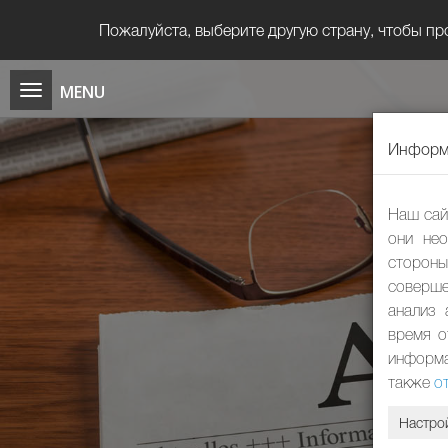
Пожалуйста, выберите другую страну, чтобы пр
Информа
Наш сай
они нео
сторон
соверше
анализ 
время о
информа
также
о
Настро