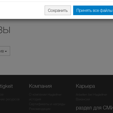
Сохранить
Принять все файлы 
зы
хив
igkeit
Компания
Карьера
ое
О компании Hagleitner
Arbeiten bei Hagleitner
ние ресурсов
история
Вакансии
Сертификаты и награды
раздел для СМ
Рекомендации