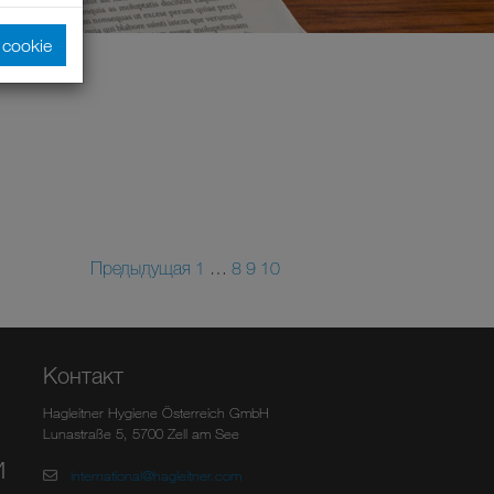
cookie
Предыдущая
1
…
8
9
10
Контакт
Hagleitner Hygiene Österreich GmbH
Lunastraße 5, 5700 Zell am See
И
international@hagleitner.com