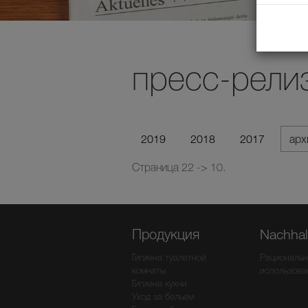
пресс-рели
2019
2018
2017
ар
Страница 22 -> 10.
Продукция
Nachhalt
Гигиена туалетной
Рациональн
комнаты
использова
Гигиена кухни
Уход за бельем