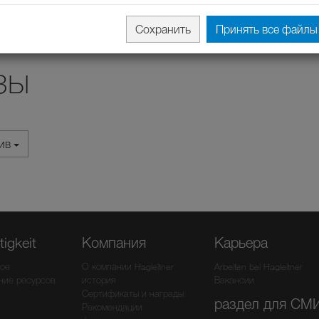
Сохранить
Принять все файлы 
зы
хив
igkeit
Компания
Карьера
ое
О компании Hagleitner
Arbeiten bei Hagleitner
ние ресурсов
история
Вакансии
Сертификаты и награды
раздел для СМ
Рекомендации