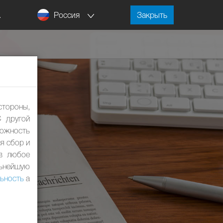
Россия
.
Закрыть
стороны,
С другой
ожность
я сбор и
 в любое
льнейшую
ьность
а