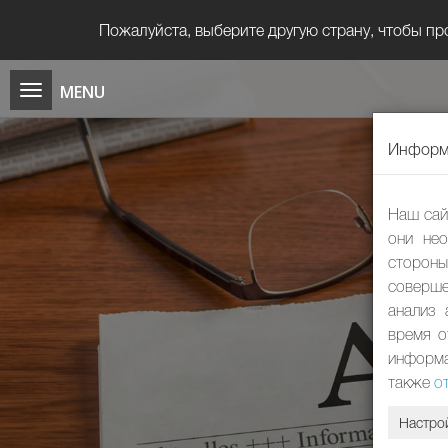
Пожалуйста, выберите другую страну, чтобы пр
Информа
Наш сай
они нео
сторон
соверше
анализ 
время о
информа
также
о
Настро