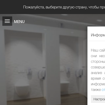
Пожалуйста, выберите другую страну, чтобы пр
Информа
Наш сай
они нео
сторон
соверше
анализ 
время о
информа
также
о
Настро