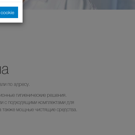
cookie
на
али по адресу.
ионные гигиенические решения.
ли с подходящими комплектами для
 а также мощные чистящие средства.