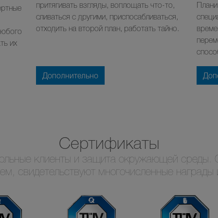
притягивать взгляды, воплощать что-то,
Плани
ертные
сливаться с другими, приспосабливаться,
специ
отходить на второй план, работать тайно.
време
любого
перем
ть их
спосо
Дополнительно
Доп
Сертификаты
ольные клиенты и защита окружающей среды. 
уем, свидетельствуют многочисленные награды 