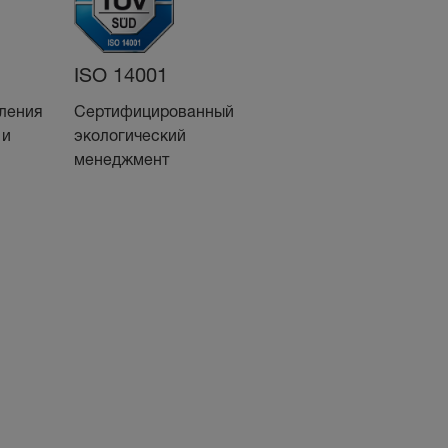
Сертификат
ISO 14001
FSC®
ления
Сертифицированный
 и
Знак ответственного
экологический
лесного хозяйства
менеджмент