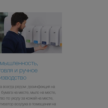
мышленность,
говля и ручное
изводство
на всегда рядом: дезинфекция на
 бумага на месте, мыло на месте,
во по уходу за кожей на месте,
тизатор воздуха в помещении на