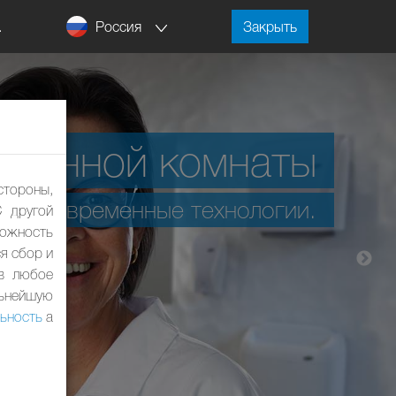
Россия
.
Закрыть
А
ванной комнаты
стороны,
ые современные технологии.
С другой
ожность
я сбор и
 в любое
льнейшую
ьность
а