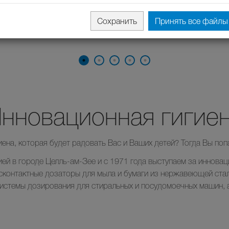
Сохранить
Принять все файлы 
нновационная гигие
иена, которая будет радовать Вас и Ваших детей? Тогда Вы поп
ей в городе Целль-ам-Зее и с 1971 года выступаем за инновац
сконтактные дозаторы для мыла и бумаги из нержавеющей ста
системы дозирования для стиральных и посудомоечных машин,