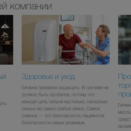
ей компании
ый
Здоровье и уход
Про
тор
Гигиена призвана защищать. В системе не
про
должно быть пробелов, потому что
каждая цепь сильна настолько, насколько
ать
Гигие
сильно ее самое слабое звено. Самое
месте,
главное — это безопасность пациентов,
средст
безопасности самых уязвимых.
арома