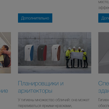
месте,
эффек
Дополнительно
Доп
Планировщики и
Спе
ние
архитекторы
зда
У гигиены множество обличий: она может
Гигие
переливаться яркими красками,
обесп