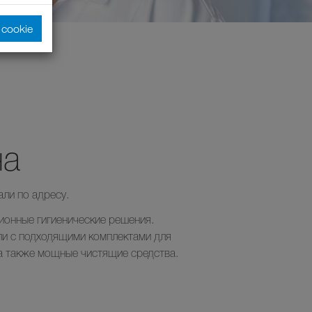
cookie
на
али по адресу.
ионные гигиенические решения.
ли с подходящими комплектами для
 а также мощные чистящие средства.