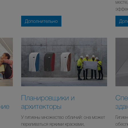
месте,
эффек
Дополнительно
Доп
Планировщики и
Спе
ние
архитекторы
зда
У гигиены множество обличий: она может
Гигие
переливаться яркими красками,
обесп