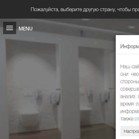
Пожалуйста, выберите другую страну, чтобы пр
Информа
Наш сай
они нео
сторон
соверше
анализ 
время о
информа
также
о
Настро