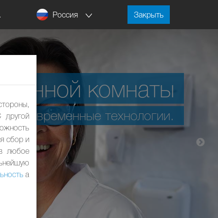
Россия
.
Закрыть
А
ванной комнаты
стороны,
ые современные технологии.
С другой
ожность
я сбор и
 в любое
льнейшую
ьность
а