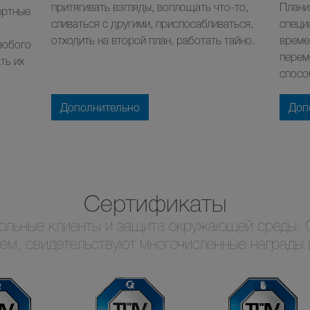
притягивать взгляды, воплощать что-то,
Плани
ертные
сливаться с другими, приспосабливаться,
специ
отходить на второй план, работать тайно.
време
любого
перем
ть их
спосо
Дополнительно
Доп
Сертификаты
ольные клиенты и защита окружающей среды. 
уем, свидетельствуют многочисленные награды 