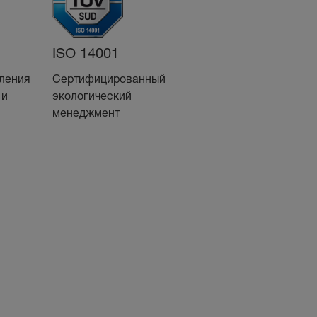
Сертификат
ISO 14001
FSC®
ления
Сертифицированный
 и
Знак ответственного
экологический
лесного хозяйства
менеджмент