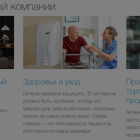
ей компании
ый
Здоровье и уход
Про
тор
Гигиена призвана защищать. В системе не
про
должно быть пробелов, потому что
каждая цепь сильна настолько, насколько
ать
Гигие
сильно ее самое слабое звено. Самое
месте,
главное — это безопасность пациентов,
средст
безопасности самых уязвимых.
арома