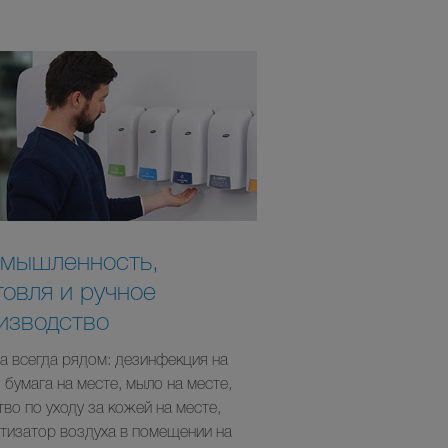
мышленность,
говля и ручное
изводство
на всегда рядом: дезинфекция на
 бумага на месте, мыло на месте,
во по уходу за кожей на месте,
тизатор воздуха в помещении на