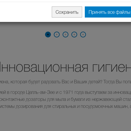
Сохранить
Принять все файлы 
нновационная гигие
иена, которая будет радовать Вас и Ваших детей? Тогда Вы поп
ей в городе Целль-ам-Зее и с 1971 года выступаем за инновац
сконтактные дозаторы для мыла и бумаги из нержавеющей ста
системы дозирования для стиральных и посудомоечных машин,